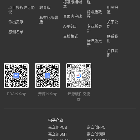
标准版编辑
程
器
项目授权许可协
教育版
相关报
议
标准版教
道
桌面客户端
程
私有化部署
作出贡献
版
关于公
API接口
专业版更
司
新
感谢名单
文档格式
联系我
标准版更
们
新
合作联
系
EDA公众号
开源公众号
开源硬件交流
群
电子产业
嘉立创PCB
嘉立创FPC
嘉立创SMT
嘉立创钢网