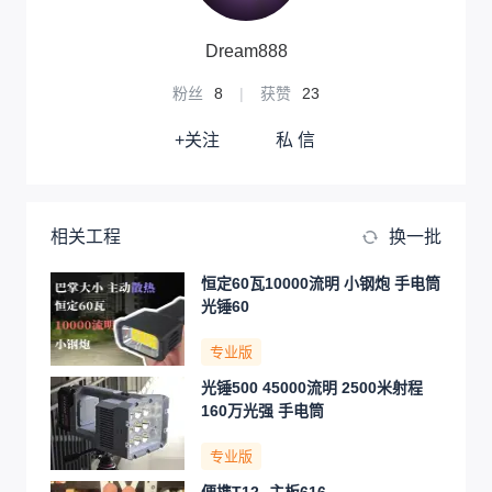
Dream888
粉丝
8
|
获赞
23
+关注
私 信
相关工程
换一批
恒定60瓦10000流明 小钢炮 手电筒
光锤60
专业版
光锤500 45000流明 2500米射程
160万光强 手电筒
专业版
便携T12 -主板616