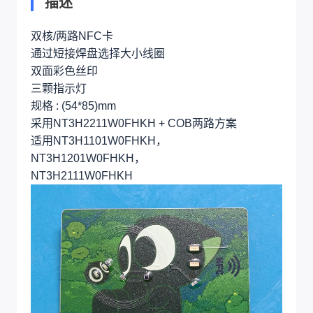
描述
双核/两路NFC卡
通过短接焊盘选择大小线圈
双面彩色丝印
三颗指示灯
规格 : (54*85)mm
采用NT3H2211W0FHKH + COB两路方案
适用NT3H1101W0FHKH，
NT3H1201W0FHKH，
NT3H2111W0FHKH