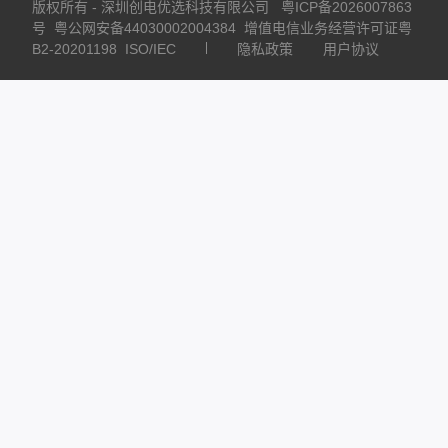
版权所有 - 深圳创电优选科技有限公司
粤ICP备2026007863
号
粤公网安备44030002004384
增值电信业务经营许可证粤
B2-20201198
ISO/IEC
隐私政策
用户协议