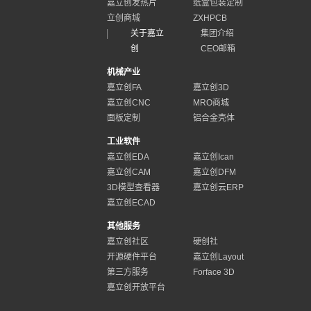
嘉立创发热片
纸盒包装定制
立创商城
ZXHPCB
关于嘉立
集团介绍
创
CEO邮箱
机械产业
嘉立创FA
嘉立创3D
嘉立创CNC
MRO商城
面板定制
铝合金壳体
工业软件
嘉立创EDA
嘉立创Ican
嘉立创CAM
嘉立创DFM
3D模型查看器
嘉立创云ERP
嘉立创ECAD
其他服务
嘉立创社区
硬创社
开源硬件平台
嘉立创Layout
第三方服务
Forface 3D
嘉立创开放平台