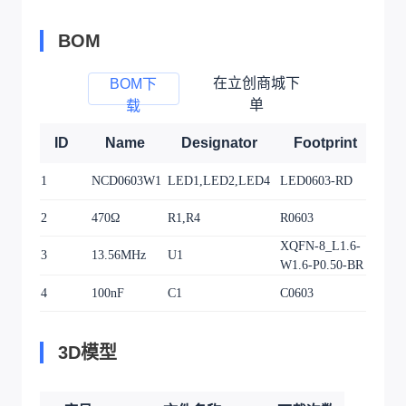
BOM
在立创商城下
BOM下
单
载
ID
Name
Designator
Footprint
Q
1
NCD0603W1
LED1,LED2,LED4
LED0603-RD
3
2
470Ω
R1,R4
R0603
2
XQFN-8_L1.6-
3
13.56MHz
U1
1
W1.6-P0.50-BR
4
100nF
C1
C0603
1
3D模型