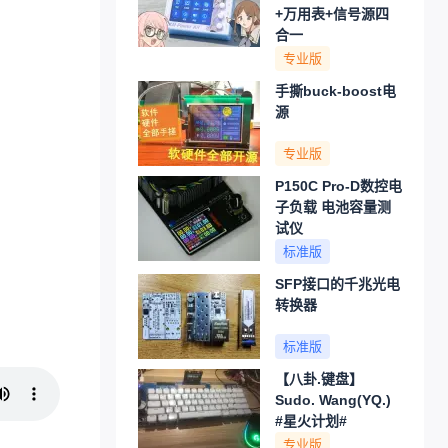
+万用表+信号源四
合一
专业版
手撕buck-boost电
源
专业版
P150C Pro-D数控电
子负载 电池容量测
试仪
标准版
SFP接口的千兆光电
转换器
标准版
【八卦.键盘】
Sudo. Wang(YQ.)
#星火计划#
专业版