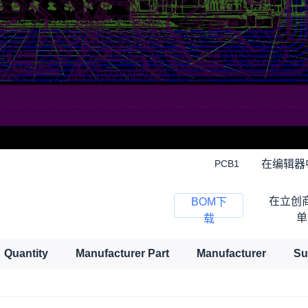
在编辑器
PCB1
在立创
BOM下
单
载
Quantity
Manufacturer Part
Manufacturer
Su