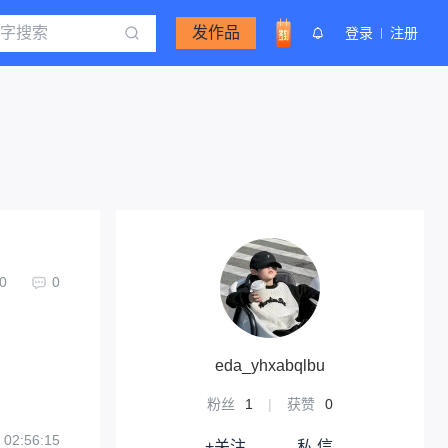
发作品
登录
注册
0
0
eda_yhxabqlbu
粉丝
1
|
获赞
0
 02:56:15
+关注
私 信