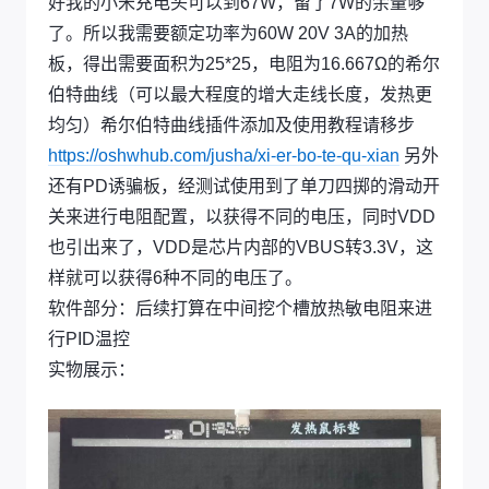
好我的小米充电头可以到67W，留了7W的余量够
了。所以我需要额定功率为60W 20V 3A的加热
板，得出需要面积为25*25，电阻为16.667Ω的希尔
伯特曲线（可以最大程度的增大走线长度，发热更
均匀）希尔伯特曲线插件添加及使用教程请移步
https://oshwhub.com/jusha/xi-er-bo-te-qu-xian
另外
还有PD诱骗板，经测试使用到了单刀四掷的滑动开
关来进行电阻配置，以获得不同的电压，同时VDD
也引出来了，VDD是芯片内部的VBUS转3.3V，这
样就可以获得6种不同的电压了。
软件部分：后续打算在中间挖个槽放热敏电阻来进
行PID温控
实物展示：