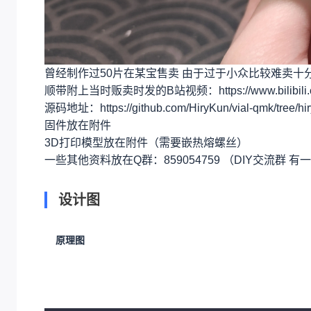
曾经制作过50片在某宝售卖 由于过于小众比较难卖十
顺带附上当时贩卖时发的B站视频：https://www.bilibili.c
源码地址：https://github.com/HiryKun/vial-qmk/tree/h
固件放在附件
3D打印模型放在附件（需要嵌热熔螺丝）
一些其他资料放在Q群：859054759 （DIY交流群
设计图
原理图