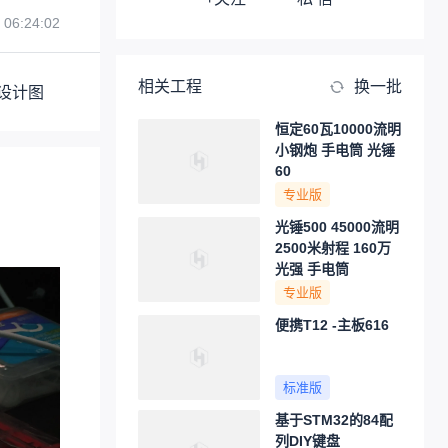
 06:24:02
相关工程
换一批
设计图
恒定60瓦10000流明
小钢炮 手电筒 光锤
60
专业版
光锤500 45000流明
2500米射程 160万
光强 手电筒
专业版
便携T12 -主板616
标准版
基于STM32的84配
列DIY键盘