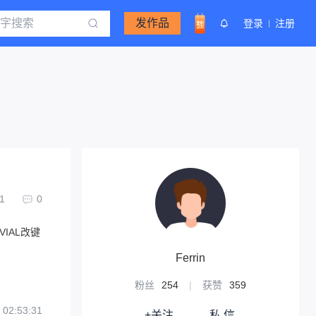
发作品
登录
注册
1
0
VIAL改键
Ferrin
粉丝
254
|
获赞
359
 02:53:31
+关注
私 信