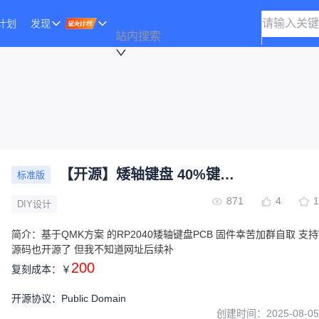
计划
发现
站内搜索
【开源】矮轴键盘 40%键盘 客制化键盘 FR40 R2
标准版
871
4
1
DIY设计
简介：
基于QMK方案 的RP2040矮轴键盘PCB 固件幸苦加群自取 支持
源码也开源了 但我不知道网址后续补
200
复刻成本：
￥
开源协议
：
Public Domain
创建时间：
2025-08-05