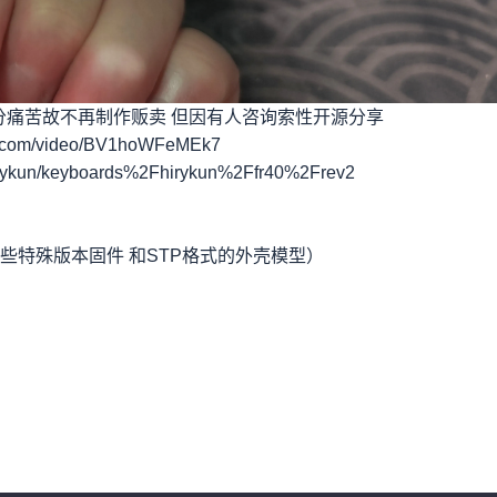
分痛苦故不再制作贩卖 但因有人咨询索性开源分享
om/video/BV1hoWFeMEk7
irykun/keyboards%2Fhirykun%2Ffr40%2Frev2
 有一些特殊版本固件 和STP格式的外壳模型）