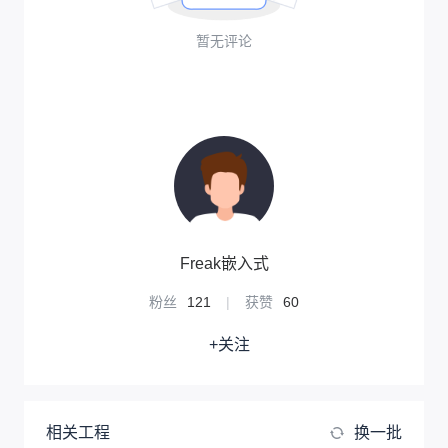
工程成员
eda_adsxxqgr
知识产权声明&复刻说明
本项目为开源硬件项目，其相关的知
识产权归创作者所有。创作者在本平
台上传该硬件项目仅供平台用户用于
学习交流及研究，不包括任何商业性