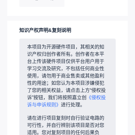
1
10uF
C9,C1
C0603
2
2
100nF
C8,C2,C4
C0603
3
LED0603-
3
NCD0603R1
LED1
1
RD_RED
4
4.7kΩ
R7,R3
R0603
2
CONN-TH_4P-
JS20T-
5
U5
P2.00_HX20007-
1
S04PHA-00
4A
展开
3D模型
序号
文件名称
下载次数