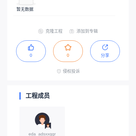
预览
在编辑器中打开
P1
BOM
在立创商城下
BOM下
单
载
ID
Name
Designator
Footprint
Q