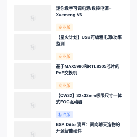
使用，请勿用于商业售卖或其他盈利
性的用途；如您认为本项目涉嫌侵犯
了您的相关权益，请点击上方“侵权投
诉”按钮，我们将按照嘉立创
《侵权投
诉与申诉规则》
进行处理。
请在进行项目复刻时自行验证电路的
可行性，并自行辨别该项目是否对您
适用。您对复刻项目的任何后果负
责，无论何种情况，本平台将不对您
在复刻项目时，遇到的任何因开源项
目电路设计问题所导致的直接、间接
等损害负责。
在
登录
或
注册
后才可以进行评论操作