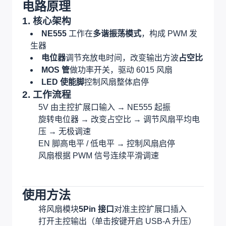
电路原理
1. 核心架构
NE555
工作在
多谐振荡模式
，构成 PWM 发
生器
电位器
调节充放电时间，改变输出方波
占空比
MOS 管
做功率开关，驱动 6015 风扇
LED 使能脚
控制风扇整体启停
2. 工作流程
5V 由主控扩展口输入 → NE555 起振
旋转电位器 → 改变占空比 → 调节风扇平均电
压 → 无极调速
EN 脚高电平 / 低电平 → 控制风扇启停
风扇根据 PWM 信号连续平滑调速
使用方法
将风扇模块
5Pin 接口
对准主控扩展口插入
打开主控输出（单击按键开启 USB-A 升压）