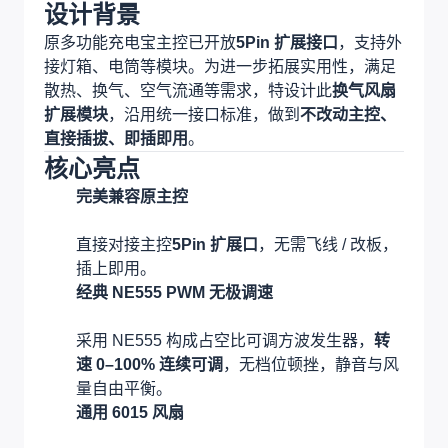
设计背景
原多功能充电宝主控已开放
5Pin 扩展接口
，支持外
接灯箱、电筒等模块。为进一步拓展实用性，满足
散热、换气、空气流通等需求，特设计此
换气风扇
扩展模块
，沿用统一接口标准，做到
不改动主控、
直接插拔、即插即用
。
核心亮点
完美兼容原主控
直接对接主控
5Pin 扩展口
，无需飞线 / 改板，
插上即用。
经典 NE555 PWM 无极调速
采用 NE555 构成占空比可调方波发生器，
转
速 0–100% 连续可调
，无档位顿挫，静音与风
量自由平衡。
通用 6015 风扇