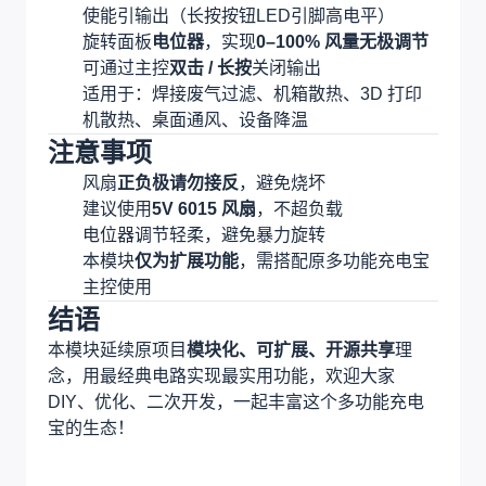
使能引输出（长按按钮LED引脚高电平）
旋转面板
电位器
，实现
0–100% 风量无极调节
可通过主控
双击 / 长按
关闭输出
适用于：焊接废气过滤、机箱散热、3D 打印
机散热、桌面通风、设备降温
注意事项
风扇
正负极请勿接反
，避免烧坏
建议使用
5V 6015 风扇
，不超负载
电位器调节轻柔，避免暴力旋转
本模块
仅为扩展功能
，需搭配原多功能充电宝
主控使用
结语
本模块延续原项目
模块化、可扩展、开源共享
理
念，用最经典电路实现最实用功能，欢迎大家
DIY、优化、二次开发，一起丰富这个多功能充电
宝的生态！