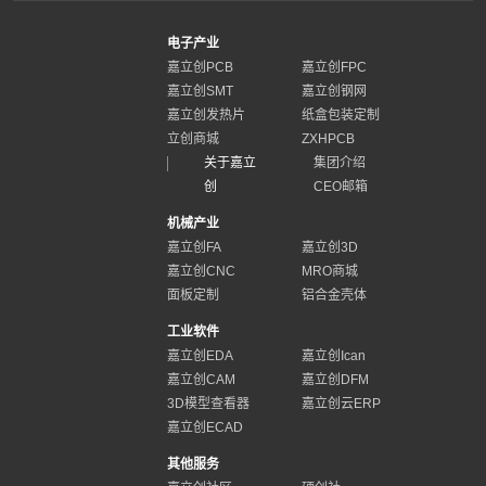
电子产业
嘉立创PCB
嘉立创FPC
嘉立创SMT
嘉立创钢网
嘉立创发热片
纸盒包装定制
立创商城
ZXHPCB
关于嘉立
集团介绍
创
CEO邮箱
机械产业
嘉立创FA
嘉立创3D
嘉立创CNC
MRO商城
面板定制
铝合金壳体
工业软件
嘉立创EDA
嘉立创Ican
嘉立创CAM
嘉立创DFM
3D模型查看器
嘉立创云ERP
嘉立创ECAD
其他服务