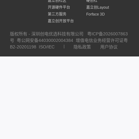
嘉立创社区
硬创社
开源硬件平台
嘉立创Layout
第三方服务
Forface 3D
嘉立创开放平台
版权所有 - 深圳创电优选科技有限公司
粤ICP备2026007863
号
粤公网安备44030002004384
增值电信业务经营许可证粤
B2-20201198
ISO/IEC
隐私政策
用户协议