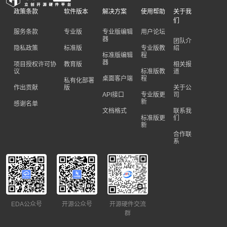
政策条款
软件版本
解决方案
使用帮助
关于我
们
服务条款
专业版
专业版编辑
用户论坛
器
团队介
隐私政策
标准版
专业版教
绍
标准版编辑
程
器
项目授权许可协
教育版
相关报
议
标准版教
道
桌面客户端
程
私有化部署
作出贡献
版
关于公
API接口
专业版更
司
新
感谢名单
文档格式
联系我
标准版更
们
新
合作联
系
EDA公众号
开源公众号
开源硬件交流
群