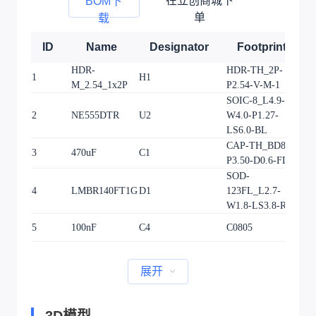
在立创商城下
BOM下
单
载
ID
Name
Designator
Footprint
HDR-
HDR-TH_2P-
1
H1
1
M_2.54_1x2P
P2.54-V-M-1
SOIC-8_L4.9-
2
NE555DTR
U2
W4.0-P1.27-
1
LS6.0-BL
CAP-TH_BD8.0-
3
470uF
C1
1
P3.50-D0.6-FD
SOD-
4
LMBR140FT1G
D1
123FL_L2.7-
1
W1.8-LS3.8-RD
5
100nF
C4
C0805
1
展开
3D模型