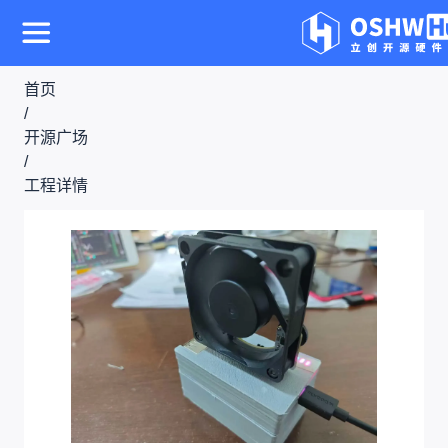
首页
/
开源广场
/
工程详情