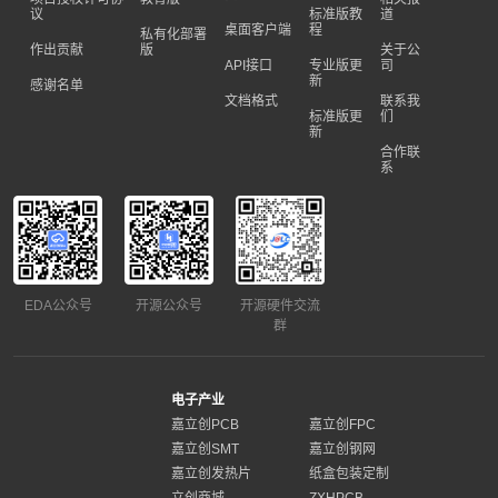
议
标准版教
道
桌面客户端
程
私有化部署
作出贡献
版
关于公
API接口
专业版更
司
新
感谢名单
文档格式
联系我
标准版更
们
新
合作联
系
EDA公众号
开源公众号
开源硬件交流
群
电子产业
嘉立创PCB
嘉立创FPC
嘉立创SMT
嘉立创钢网
嘉立创发热片
纸盒包装定制