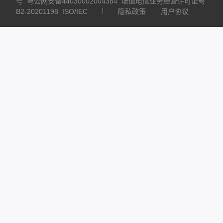
号
粤公网安备44030002004384
增值电信业务经营许可证粤
B2-20201198
ISO/IEC
隐私政策
用户协议