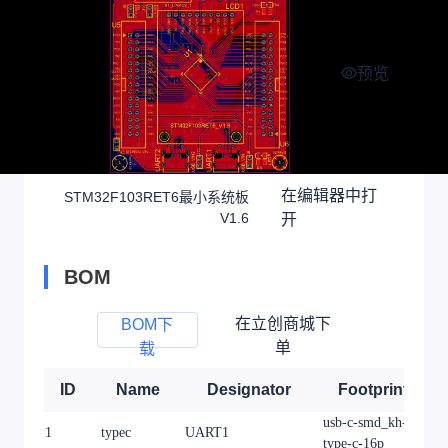
预览
在编辑器中打
STM32F103RET6最小系统板
V1.6
开
BOM
在立创商城下
BOM下
单
载
ID
Name
Designator
Footprint
usb-c-smd_kh-
1
typec
UART1
1
type-c-16p