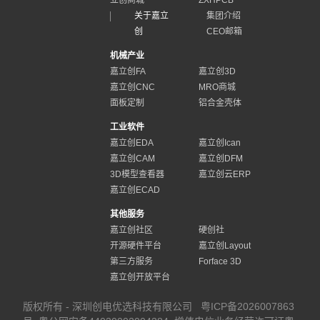
立创商城
ZXHPCB
关于嘉立
集团介绍
创
CEO邮箱
机械产业
嘉立创FA
嘉立创3D
嘉立创CNC
MRO商城
面板定制
铝合金壳体
工业软件
嘉立创EDA
嘉立创Ican
嘉立创CAM
嘉立创DFM
3D模型查看器
嘉立创云ERP
嘉立创ECAD
其他服务
嘉立创社区
硬创社
开源硬件平台
嘉立创Layout
第三方服务
Forface 3D
嘉立创开放平台
版权所有 - 深圳创电优选科技有限公司
粤ICP备2026007863