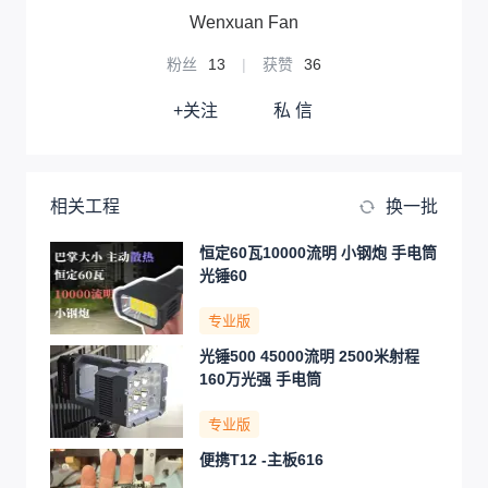
Wenxuan Fan
粉丝
13
|
获赞
36
+关注
私 信
相关工程
换一批
恒定60瓦10000流明 小钢炮 手电筒
光锤60
专业版
光锤500 45000流明 2500米射程
160万光强 手电筒
专业版
便携T12 -主板616