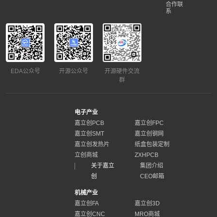
合作联
系
EDA公众号
开源公众号
开源硬件交流
群
电子产业
嘉立创PCB
嘉立创FPC
嘉立创SMT
嘉立创钢网
嘉立创发热片
纸盒包装定制
立创商城
ZXHPCB
关于嘉立
集团介绍
创
CEO邮箱
机械产业
嘉立创FA
嘉立创3D
嘉立创CNC
MRO商城