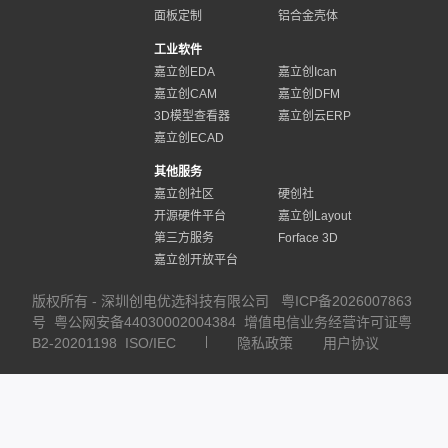
面板定制
铝合金壳体
工业软件
嘉立创EDA
嘉立创Ican
嘉立创CAM
嘉立创DFM
3D模型查看器
嘉立创云ERP
嘉立创ECAD
其他服务
嘉立创社区
硬创社
开源硬件平台
嘉立创Layout
第三方服务
Forface 3D
嘉立创开放平台
版权所有 - 深圳创电优选科技有限公司
粤ICP备2026007863
号
粤公网安备44030002004384
增值电信业务经营许可证粤
B2-20201198
ISO/IEC
隐私政策
用户协议