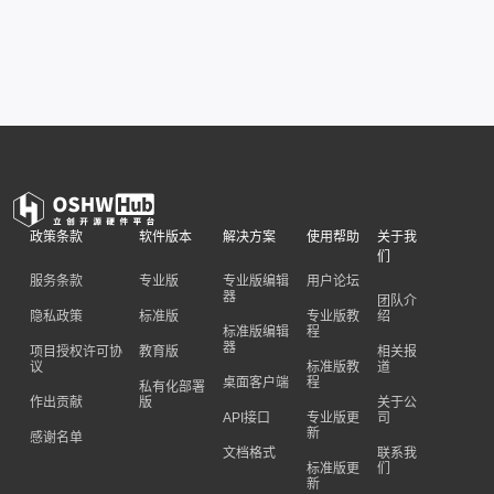
政策条款
软件版本
解决方案
使用帮助
关于我
们
服务条款
专业版
专业版编辑
用户论坛
器
团队介
隐私政策
标准版
专业版教
绍
标准版编辑
程
器
项目授权许可协
教育版
相关报
议
标准版教
道
桌面客户端
程
私有化部署
作出贡献
版
关于公
API接口
专业版更
司
新
感谢名单
文档格式
联系我
标准版更
们
新