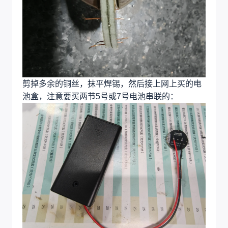
剪掉多余的铜丝，抹平焊锡，然后接上网上买的电
池盒，注意要买两节5号或7号电池串联的：