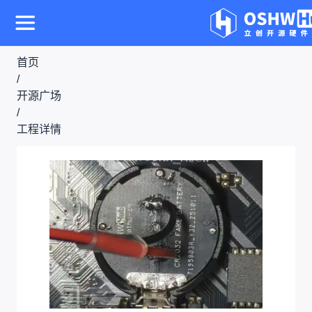
首页
/
开源广场
/
工程详情