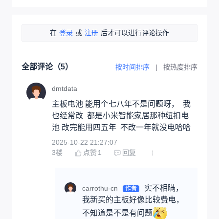
在
登录
或
注册
后才可以进行评论操作
全部评论（
5
）
按时间排序
|
按热度排序
dmtdata
主板电池 能用个七八年不是问题呀，  我
也经常改  都是小米智能家居那种纽扣电
池 改完能用四五年  不改一年就没电哈哈
2025-10-22 21:27:07
3
楼
点赞
1
回复
实不相瞒，
carrothu-cn
作者
我新买的主板好像比较费电，
不知道是不是有问题