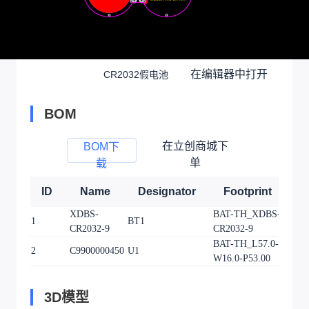
在编辑器中打开
CR2032假电池
BOM
在立创商城下
BOM下
单
载
ID
Name
Designator
Footprint
Q
XDBS-
BAT-TH_XDBS-
1
BT1
1
CR2032-9
CR2032-9
BAT-TH_L57.0-
2
C9900000450
U1
1
W16.0-P53.00
3D模型