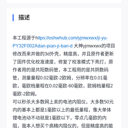
描述
本工程源于h
ttps://oshwhub.com/yjmwxwx/ji-yu-
PY32F002Adan-pian-ji-ban-d
大神yjmwxwx的项目
修改而来并做的3d外壳，精度高，并且原作者更新
了固件优化校准速度，修复了校准模式下亮灯，原
作者用的是共阳数码管，本工程用的是共阴数码
管，测量量程0.02毫欧-2欧姆，分辨率在0.01毫
欧，毫欧档量程在0.02毫欧-60毫欧，欧姆档量程2
毫欧-2欧姆。
可以秒杀大多数网上卖的电池内阻仪，大多数50元
内的基本上都是1毫欧以上的最低量程，像大单体
锂电池动不动就是1毫欧以下，零点几毫欧的内
阻，我本人想买个高精内阻仪的，但是精度高的能