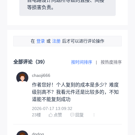
目电路设计问题所导致的直接、间接
等损害负责。
在
登录
或
注册
后才可以进行评论操作
全部评论（
39
）
按时间排序
|
按热度排序
chaoji666
作者您好！个人复刻的成本是多少？难度
级别高不？我看元件还是比较多的，不知
道能不能复刻成功
2026-07-17 13:09:32
23
楼
点赞
回复
dpdog