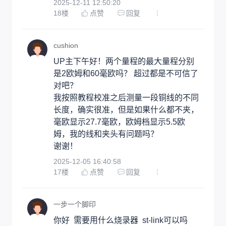
2025-12-11 12:50:20
18
楼
点赞
回复
cushion
UP主下午好！两个量程的最大量程分别
是2欧姆和60毫欧吗？ 超过都是不可信了
对吧？

我按照教程校准之后测量一段铜线的不同
长度，确实很准，但是如果什么都不夹，
毫欧显示27.7毫欧，欧姆档显示5.5欧
姆，我的线和夹头有问题吗？

谢谢！
2025-12-05 16:40:58
17
楼
点赞
回复
一步一个脚印
你好  需要用什么烧录器  st-link可以吗