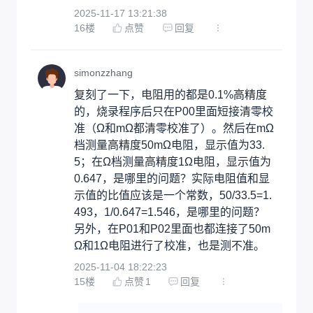
2025-11-17 13:21:38
16
楼
点赞
回复
simonzzhang
复刻了一下，电阻用的都是0.1%高精度
的，烧录程序后只在P00里面短接清零校
准（Ω和mΩ都清零校准了）。然后在mΩ
档测量高精度50mΩ电阻，显示值为33.
5；在Ω档测量高精度1Ω电阻，显示值为
0.647，是哪里的问题？实际电阻值和显
示值的比值应该是一个常数，50/33.5=1.
493，1/0.647=1.546，是哪里的问题？
另外，在P01和P02里面也都连接了50m
Ω和1Ω电阻进行了校准，也是测不准。
2025-11-04 18:22:23
15
楼
点赞
1
回复