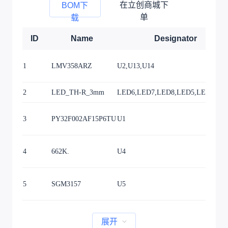
在立创商城下
BOM下
单
载
ID
Name
Designator
1
LMV358ARZ
U2,U13,U14
2
LED_TH-R_3mm
LED6,LED7,LED8,LED5,LED9,LE
3
PY32F002AF15P6TU
U1
4
662K.
U4
5
SGM3157
U5
展开