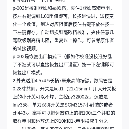
键不放在按一下左键保存。
p-002是校准欧姆和毫欧档，夹住1欧姆高精电阻，
按左右键调到1.00阻值即可，长按是快进，短按变
化一个数值，到达对应阻值后按住右键不放在按一
下左键保存。自动切换到毫欧档校准，夹住任意几
毫欧级别高精电阻，重复以上操作。可参考原作者
的链接视频。
p-003是恢复出厂模式下（假如你校准没校准好乱
了不准就可以直接恢复出厂设置）按一下左键即可
恢复出厂模式。
2.外壳适用4.5x4.5长柄7毫米高的按键，数码管是
0.28寸共阴，开关是kcd1（21x15mm）用大开关板
上的小开关可以不焊，主控py32f002a，运放是
lmv358，单刀双掷开关是SGM3157小封装的或者
ch443k。高手可以把运放边上的把100r三个并联的
取样电阻和运放边上的10k和1k电阻换成千分之