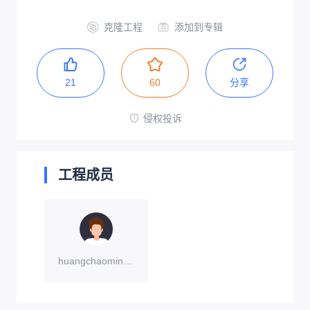
克隆工程
添加到专辑
21
60
分享
侵权投诉
工程成员
huangchaoming86