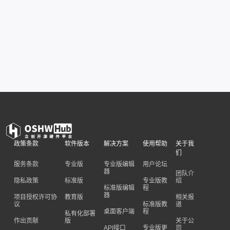
政策条款
软件版本
解决方案
使用帮助
关于我
们
服务条款
专业版
专业版编辑
用户论坛
器
团队介
隐私政策
标准版
专业版教
绍
标准版编辑
程
器
项目授权许可协
教育版
相关报
议
标准版教
道
桌面客户端
程
私有化部署
作出贡献
版
关于公
API接口
专业版更
司