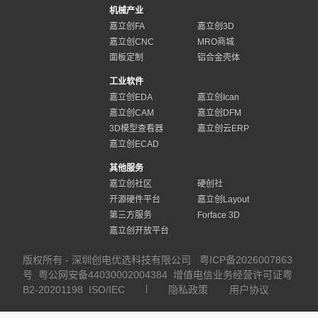
机械产业
嘉立创FA
嘉立创3D
嘉立创CNC
MRO商城
面板定制
铝合金壳体
工业软件
嘉立创EDA
嘉立创Ican
嘉立创CAM
嘉立创DFM
3D模型查看器
嘉立创云ERP
嘉立创ECAD
其他服务
嘉立创社区
硬创社
开源硬件平台
嘉立创Layout
第三方服务
Forface 3D
嘉立创开放平台
版权所有 - 深圳创电优选科技有限公司
粤ICP备2026007863
号
粤公网安备44030002004384
增值电信业务经营许可证粤
B2-20201198
ISO/IEC
隐私政策
用户协议