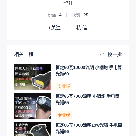
警升
粉丝
4
|
获赞
25
+关注
私 信
相关工程
换一批
恒定60瓦10000流明 小钢炮 手电筒
光锤60
专业版
恒定65瓦7000流明 小钢炮 手电筒
光锤65
专业版
恒定66瓦7000流明19w光强 手电筒
光锤66