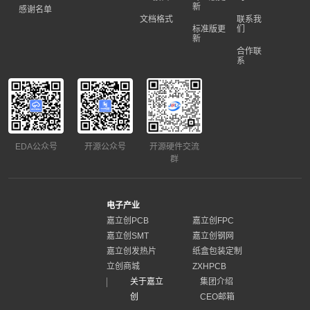
新
感谢名单
文档格式
联系我
标准版更
们
新
合作联
系
EDA公众号
开源公众号
开源硬件交流
群
电子产业
嘉立创PCB
嘉立创FPC
嘉立创SMT
嘉立创钢网
嘉立创发热片
纸盒包装定制
立创商城
ZXHPCB
关于嘉立
集团介绍
创
CEO邮箱