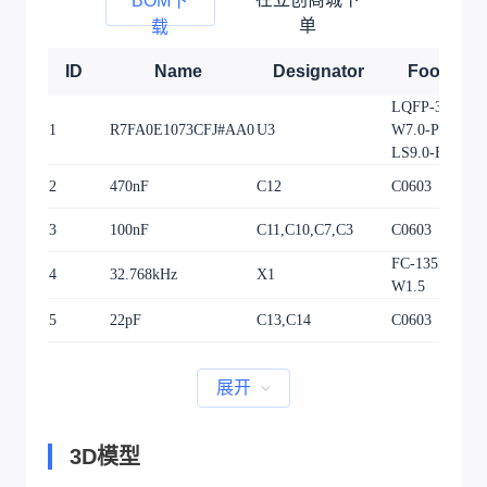
BOM下
单
载
ID
Name
Designator
Footprint
LQFP-32_L7.0
1
R7FA0E1073CFJ#AA0
U3
W7.0-P0.80-
LS9.0-BL
2
470nF
C12
C0603
3
100nF
C11,C10,C7,C3
C0603
FC-135R_L3.2
4
32.768kHz
X1
W1.5
5
22pF
C13,C14
C0603
展开
3D模型