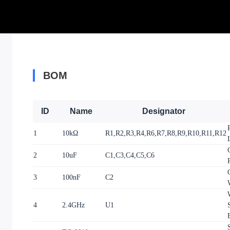
BOM
ID
Name
Designator
1
10kΩ
R1,R2,R3,R4,R6,R7,R8,R9,R10,R11,R12
2
10uF
C1,C3,C4,C5,C6
3
100nF
C2
4
2.4GHz
U1