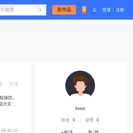
发作品
登录
注册
0
0
远程操控，
显示天
Irven
粉丝
0
|
获赞
0
 08:41:22
+关注
私 信