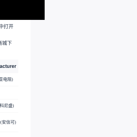
中打开
商城下
acturer
Supplier
Supplier Part
幸亚电阻)
LCSC
C410695
LCSC
C43351
(科尼盛)
LCSC
C5632430
er(安信可)
LCSC
C82891