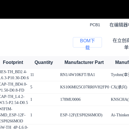
在编辑器
PCB1
在立创
BOM下
单
载
Footprint
Quantity
Manufacturer Part
Manuf
RES-TH_BD2.4-
11
RN1/4W10KFT/BA1
Tyohm(
L6.3-P10.30-D0.6
CAP-TH_BD4.0-
5
KS106M025C07RR0VH2FP0
CX(承兴)
P1.50-D0.8-FD
CAP-TH_L4.2-
1
178MU0006
KNSCHA
W3.5-P2.54-D0.5
WIFIM-
SMD_ESP-12F-
1
ESP-12F(ESP8266MOD)
Ai-Think
ESP8266MOD
SW-TH_4P-L6.0-