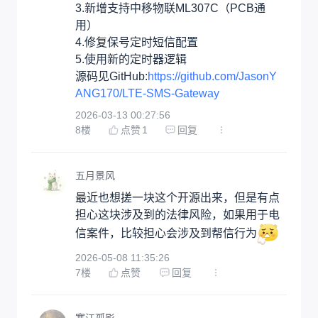
3.新增支持中移物联ML307C（PCB通
用）

4.修复保号定时短信配置

5.使用新的定时器逻辑

源码见GitHub:
https://github.com/JasonY
ANG170/LTE-SMS-Gateway
2026-03-13 00:27:56
8
楼
点赞
1
回复
五月景风
最近也想搓一块这个开源出来，但是有点
担心这块涉及到的法律风险，如果用于电
信案件，比较担心会涉及到帮信行为
2026-05-08 11:35:26
7
楼
点赞
回复
寒江孤影