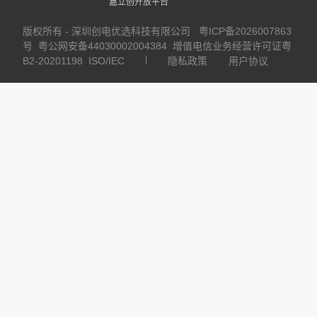
嘉立创开放平台
版权所有 - 深圳创电优选科技有限公司
粤ICP备2026007863
号
粤公网安备44030002004384
增值电信业务经营许可证粤
B2-20201198
ISO/IEC
隐私政策
用户协议