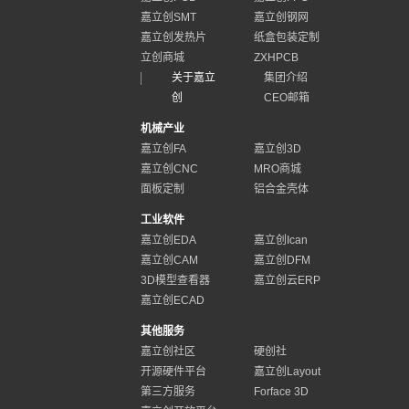
嘉立创SMT
嘉立创钢网
嘉立创发热片
纸盒包装定制
立创商城
ZXHPCB
关于嘉立
集团介绍
创
CEO邮箱
机械产业
嘉立创FA
嘉立创3D
嘉立创CNC
MRO商城
面板定制
铝合金壳体
工业软件
嘉立创EDA
嘉立创Ican
嘉立创CAM
嘉立创DFM
3D模型查看器
嘉立创云ERP
嘉立创ECAD
其他服务
嘉立创社区
硬创社
开源硬件平台
嘉立创Layout
第三方服务
Forface 3D