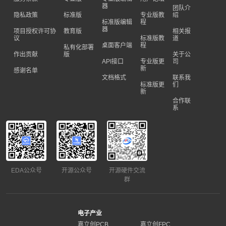
器
团队介
隐私政策
标准版
专业版教
绍
标准版编辑
程
器
项目授权许可协
教育版
相关报
议
标准版教
道
桌面客户端
程
私有化部署
作出贡献
版
关于公
API接口
专业版更
司
新
感谢名单
文档格式
联系我
标准版更
们
新
合作联
系
EDA公众号
开源公众号
开源硬件交流
群
电子产业
嘉立创PCB
嘉立创FPC