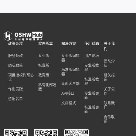
政策条款
软件版本
解决方案
使用帮助
关于我
们
服务条款
专业版
专业版编辑
用户论坛
器
团队介
隐私政策
标准版
专业版教
绍
标准版编辑
程
器
项目授权许可协
教育版
相关报
议
标准版教
道
桌面客户端
程
私有化部署
作出贡献
版
关于公
API接口
专业版更
司
新
感谢名单
文档格式
联系我
标准版更
们
新
合作联
系