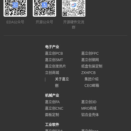
EDA公众号
开源公众号
开源硬件交流
群
电子产业
嘉立创PCB
嘉立创FPC
嘉立创SMT
嘉立创钢网
嘉立创发热片
纸盒包装定制
立创商城
ZXHPCB
关于嘉立
集团介绍
创
CEO邮箱
机械产业
嘉立创FA
嘉立创3D
嘉立创CNC
MRO商城
面板定制
铝合金壳体
工业软件