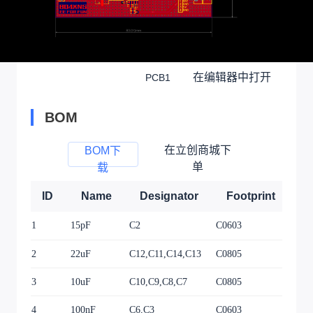
在编辑器中打开
PCB1
BOM
在立创商城下
BOM下
单
载
ID
Name
Designator
Footprint
Q
1
15pF
C2
C0603
1
2
22uF
C12,C11,C14,C13
C0805
4
3
10uF
C10,C9,C8,C7
C0805
4
4
100nF
C6,C3
C0603
2