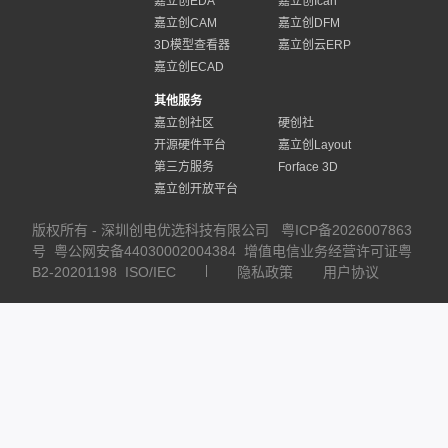
嘉立创EDA
嘉立创Ican
嘉立创CAM
嘉立创DFM
3D模型查看器
嘉立创云ERP
嘉立创ECAD
其他服务
嘉立创社区
硬创社
开源硬件平台
嘉立创Layout
第三方服务
Forface 3D
嘉立创开放平台
版权所有 - 深圳创电优选科技有限公司
粤ICP备2026007863
号
粤公网安备44030002004384
增值电信业务经营许可证粤
B2-20201198
ISO/IEC
隐私政策
用户协议