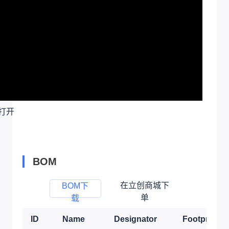
打开
BOM
在立创商城下
BOM下
单
载
ID
Name
Designator
Footprint