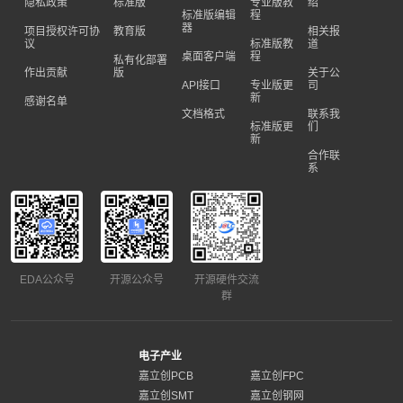
隐私政策
标准版
专业版教
绍
标准版编辑
程
器
项目授权许可协
教育版
相关报
议
标准版教
道
桌面客户端
程
私有化部署
作出贡献
版
关于公
API接口
专业版更
司
新
感谢名单
文档格式
联系我
标准版更
们
新
合作联
系
EDA公众号
开源公众号
开源硬件交流
群
电子产业
嘉立创PCB
嘉立创FPC
嘉立创SMT
嘉立创钢网