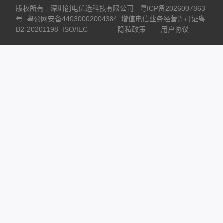
版权所有 - 深圳创电优选科技有限公司
粤ICP备2026007863
号
粤公网安备44030002004384
增值电信业务经营许可证粤
B2-20201198
ISO/IEC
隐私政策
用户协议