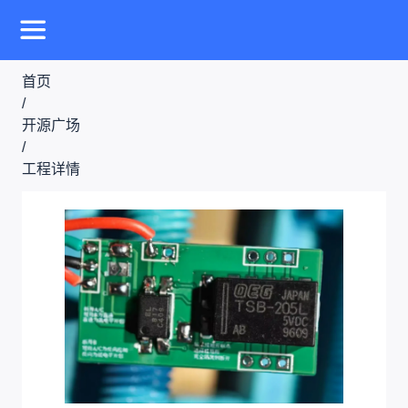
首页
/
开源广场
/
工程详情