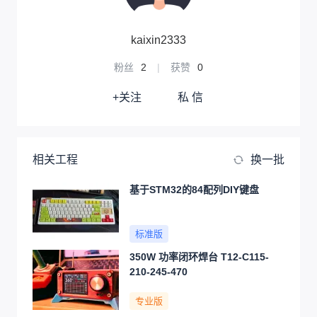
kaixin2333
粉丝
2
|
获赞
0
+关注
私 信
相关工程
换一批
基于STM32的84配列DIY键盘
标准版
350W 功率闭环焊台 T12-C115-
210-245-470
专业版