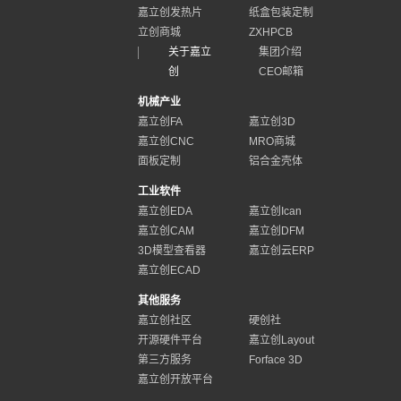
嘉立创发热片
纸盒包装定制
立创商城
ZXHPCB
关于嘉立
集团介绍
创
CEO邮箱
机械产业
嘉立创FA
嘉立创3D
嘉立创CNC
MRO商城
面板定制
铝合金壳体
工业软件
嘉立创EDA
嘉立创Ican
嘉立创CAM
嘉立创DFM
3D模型查看器
嘉立创云ERP
嘉立创ECAD
其他服务
嘉立创社区
硬创社
开源硬件平台
嘉立创Layout
第三方服务
Forface 3D
嘉立创开放平台