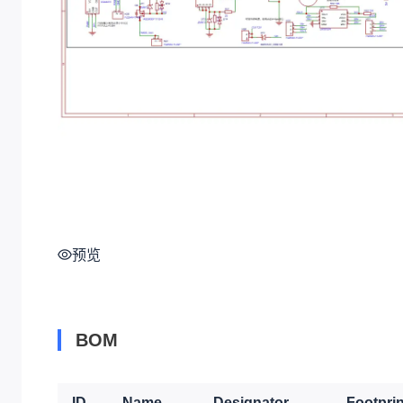
预览
BOM
ID
Name
Designator
Footprin