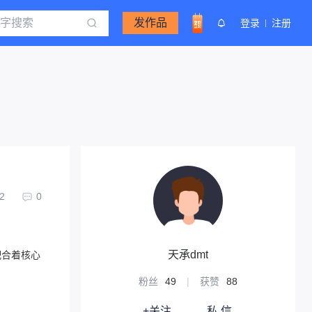
发作品
登录
注册
2
0
天承dmt
配合着核心
粉丝
49
|
获赞
88
+关注
私 信