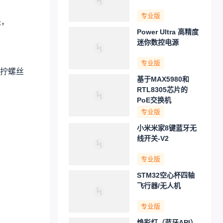
专业版
块，
Power Ultra 高精度
迷你数控电源
专业版
拧螺丝
基于MAX5980和
RTL8305芯片的
PoE交换机
专业版
小米米家8键蓝牙无
线开关-V2
专业版
STM32空心杯四轴
飞行器/无人机
专业版
焕彩灯（蓝牙API）