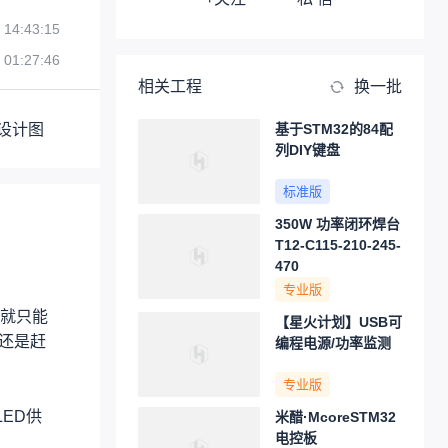
 14:43:15
 01:27:46
相关工程
换一批
设计图
基于STM32的84配
列DIY键盘
标准版
350W 功率闭环焊台
T12-C115-210-245-
470
专业版
就只能
【星火计划】USB可
后还是赶
编程电源/功率监测
专业版
ED供
米醋·McoreSTM32
电控板