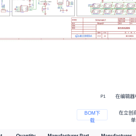
在编辑器
P1
在立创
BOM下
单
载
t
Quantity
Manufacturer Part
Manufacturer