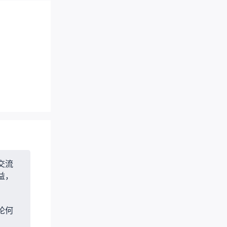
交流
益，
论何