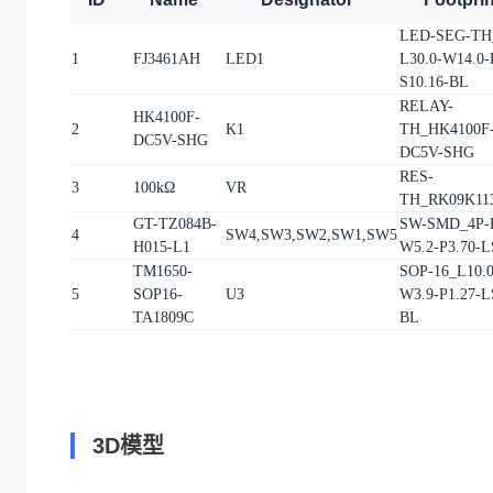
LED-SEG-TH
1
FJ3461AH
LED1
L30.0-W14.0-
S10.16-BL
RELAY-
HK4100F-
2
K1
TH_HK4100F
DC5V-SHG
DC5V-SHG
RES-
3
100kΩ
VR
TH_RK09K11
GT-TZ084B-
SW-SMD_4P-L
4
SW4,SW3,SW2,SW1,SW5
H015-L1
W5.2-P3.70-L
TM1650-
SOP-16_L10.0
5
SOP16-
U3
W3.9-P1.27-L
TA1809C
BL
3D模型