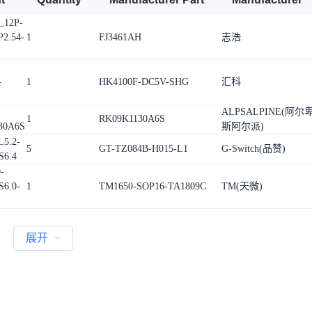
_12P-
P2.54-
1
FJ3461AH
志浩
-
1
HK4100F-DC5V-SHG
汇科
ALPSALPINE(阿尔
1
RK09K1130A6S
30A6S
斯阿尔派)
5.2-
5
GT-TZ084B-H015-L1
G-Switch(品赞)
S6.4
-
S6.0-
1
TM1650-SOP16-TA1809C
TM(天微)
展开