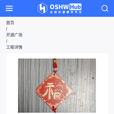
首页
/
开源广场
/
工程详情