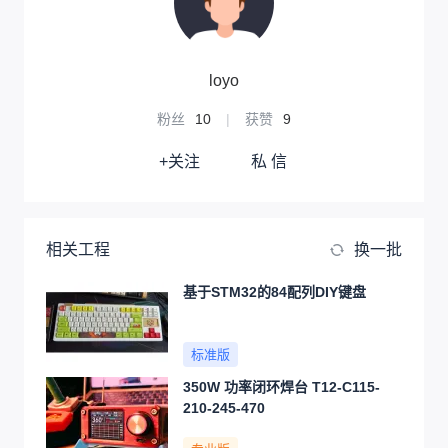
loyo
粉丝
10
|
获赞
9
+关注
私 信
相关工程
换一批
基于STM32的84配列DIY键盘
标准版
350W 功率闭环焊台 T12-C115-
210-245-470