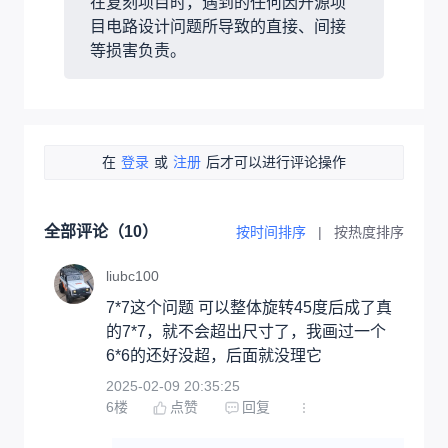
在复刻项目时，遇到的任何因开源项
目电路设计问题所导致的直接、间接
等损害负责。
在
登录
或
注册
后才可以进行评论操作
全部评论（
10
）
按时间排序
|
按热度排序
liubc100
7*7这个问题 可以整体旋转45度后成了真
的7*7，就不会超出尺寸了，我画过一个
6*6的还好没超，后面就没理它
2025-02-09 20:35:25
6
楼
点赞
回复