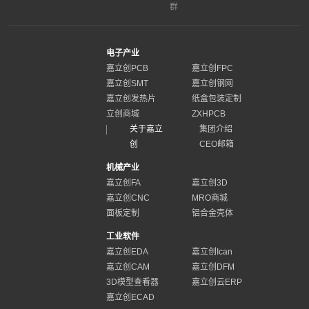
群
电子产业
嘉立创PCB
嘉立创FPC
嘉立创SMT
嘉立创钢网
嘉立创发热片
纸盒包装定制
立创商城
ZXHPCB
关于嘉立
集团介绍
创
CEO邮箱
机械产业
嘉立创FA
嘉立创3D
嘉立创CNC
MRO商城
面板定制
铝合金壳体
工业软件
嘉立创EDA
嘉立创Ican
嘉立创CAM
嘉立创DFM
3D模型查看器
嘉立创云ERP
嘉立创ECAD