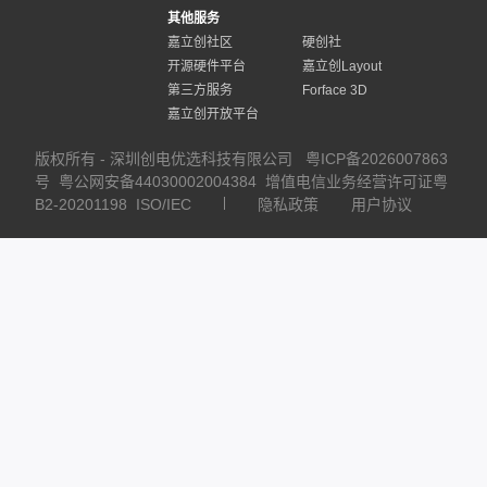
其他服务
嘉立创社区
硬创社
开源硬件平台
嘉立创Layout
第三方服务
Forface 3D
嘉立创开放平台
版权所有 - 深圳创电优选科技有限公司
粤ICP备2026007863
号
粤公网安备44030002004384
增值电信业务经营许可证粤
B2-20201198
ISO/IEC
隐私政策
用户协议