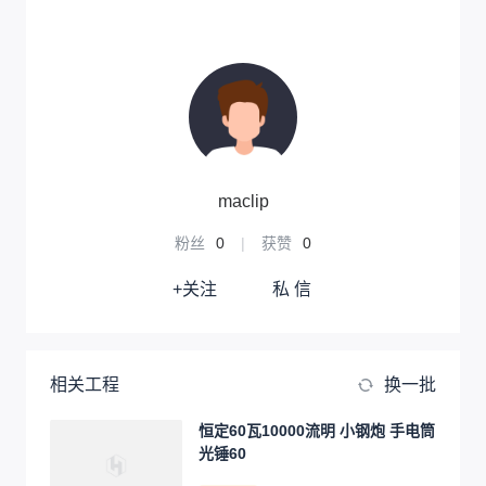
maclip
粉丝
0
|
获赞
0
+关注
私 信
相关工程
换一批
恒定60瓦10000流明 小钢炮 手电筒
光锤60