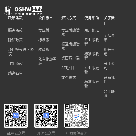
政策条款
软件版本
解决方案
使用帮助
关于我
们
服务条款
专业版
专业版编辑
用户论坛
器
团队介
隐私政策
标准版
专业版教
绍
标准版编辑
程
器
项目授权许可协
教育版
相关报
议
标准版教
道
桌面客户端
程
私有化部署
作出贡献
版
关于公
API接口
专业版更
司
新
感谢名单
文档格式
联系我
标准版更
们
新
合作联
系
EDA公众号
开源公众号
开源硬件交流