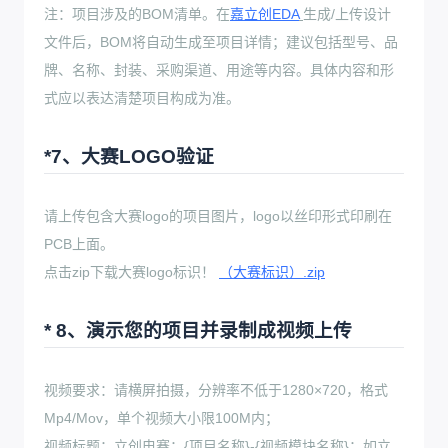
注：项目涉及的BOM清单。在
嘉立创EDA
生成/上传设计
文件后，BOM将自动生成至项目详情；建议包括型号、品
牌、名称、封装、采购渠道、用途等内容。具体内容和形
式应以表达清楚项目构成为准。
*7、大赛LOGO验证
请上传包含大赛logo的项目图片，logo以丝印形式印刷在
PCB上面。
点击zip下载大赛logo标识！
（大赛标识）.zip
* 8、演示您的项目并录制成视频上传
视频要求：请横屏拍摄，分辨率不低于1280×720，格式
Mp4/Mov，单个视频大小限100M内；
视频标题：立创电赛：{项目名称}-{视频模块名称}；如立