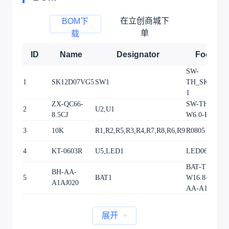
在立创商城下
BOM下
单
载
ID
Name
Designator
Footprin
SW-
1
SK12D07VG5
SW1
TH_SK12D07
1
ZX-QC66-
SW-TH_4P-L6
2
U2,U1
8.5CJ
W6.0-P4.50-L
3
10K
R1,R2,R5,R3,R4,R7,R8,R6,R9
R0805
4
KT-0603R
U5,LED1
LED0603-RD
BAT-TH_L56.
BH-AA-
5
BAT1
W16.8-P51.5
A1AJ020
AA-A1AJ020
展开