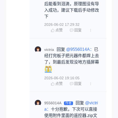
后能看到泪滴，原理图没有导
入成功，建议下载后手动修改
下
2026-06-02 17:29:32
点赞
回复
回复 
@9556014A：
已
victria
经打完板子把元器件都焊上去
了，到最后发现没地方插屏幕
2026-06-02 19:16:05
点赞
回复
回复 
@victri
9556014A
作者
a：
十分抱歉，下次可以直接
使用附件里面的遥控器.zip文