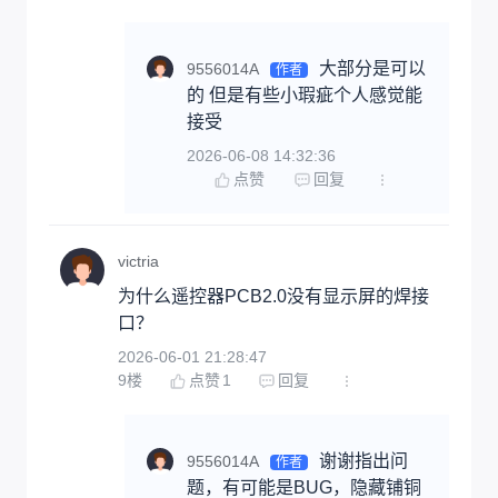
大部分是可以
9556014A
作者
的 但是有些小瑕疵个人感觉能
接受
2026-06-08 14:32:36
点赞
回复
victria
为什么遥控器PCB2.0没有显示屏的焊接
口？
2026-06-01 21:28:47
9
楼
点赞
1
回复
谢谢指出问
9556014A
作者
题，有可能是BUG，隐藏铺铜