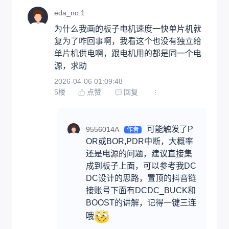
eda_no.1
为什么我画的板子电机速度一快单片机就
复为了咋回事啊，我看这个也没有独立给
单片机供电啊，跟电机用的都是同一个电
源，求助
2026-04-06 01:09:48
5
楼
点赞
回复
可能触发了P
9556014A
作者
OR或BOR,PDR中断，大概率
还是电源的问题，建议直接集
成到板子上面，可以参考我DC
DC设计的思路，置顶的抖音链
接账号下面有DCDC_BUCK和
BOOST的讲解，记得一键三连
哦