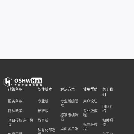
政策条款
软件版本
解决方案
使用帮助
关于我
们
服务条款
专业版
专业版编辑
用户论坛
器
团队介
隐私政策
标准版
专业版教
绍
标准版编辑
程
器
项目授权许可协
教育版
相关报
议
标准版教
道
桌面客户端
程
私有化部署