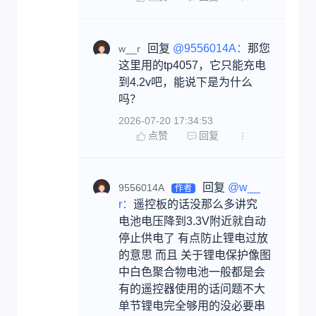
回复 
@9556014A：
那您
w__r
这里用的tp4057，它只能充电
到4.2v吧，能说下是为什么
吗？
2026-07-20 17:34:53
点赞
回复
回复 
@w__
9556014A
作者
r：
遥控板的话没那么多讲究 
电池电压降到3.3V附近就自动
停止供电了 有点防止锂电过放
的意思 而且 关于锂电保护像图
中白色聚合物电池一般都是会
有的遥控器使用的话问题不大  
单节锂电完全够用的没必要串