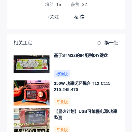
粉丝
15
|
获赞
22
+关注
私 信
相关工程
换一批
基于STM32的84配列DIY键盘
标准版
350W 功率闭环焊台 T12-C115-
210-245-470
专业版
【星火计划】USB可编程电源/功率
监测
专业版