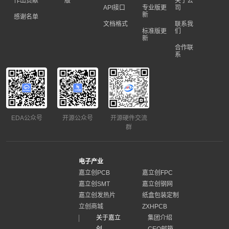
作出贡献
版
关于公
API接口
专业版更
司
新
感谢名单
文档格式
联系我
标准版更
们
新
合作联
系
EDA公众号
开源公众号
开源硬件交流
群
电子产业
嘉立创PCB
嘉立创FPC
嘉立创SMT
嘉立创钢网
嘉立创发热片
纸盒包装定制
立创商城
ZXHPCB
关于嘉立
集团介绍