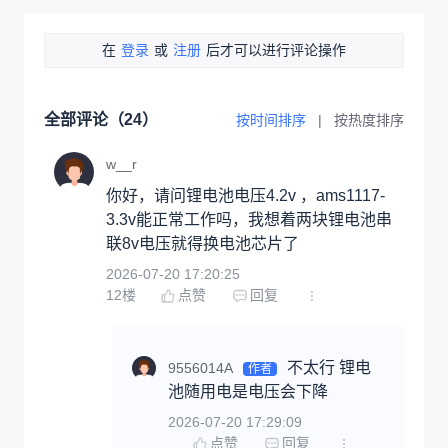
在
登录
或
注册
后才可以进行评论操作
全部评论（
24
）
按时间排序
|
按热度排序
w__r
你好，请问锂电池电压4.2v ，ams1117-
3.3v能正常工作吗，我想着两块锂电池串
联8v电压就得换电池芯片了
2026-07-20 17:20:25
12
楼
点赞
回复
不太行 锂电
9556014A
作者
池随用电是电压会下降
2026-07-20 17:29:09
点赞
回复