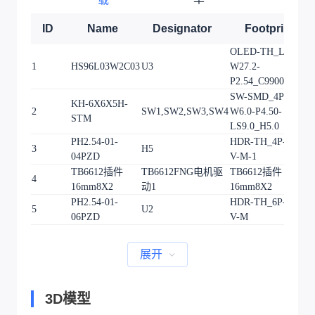
ID
Name
Designator
Footprint
OLED-TH_L27.8-
1
HS96L03W2C03
U3
W27.2-
P2.54_C9900033791
SW-SMD_4P-L6.0-
KH-6X6X5H-
2
SW1,SW2,SW3,SW4
W6.0-P4.50-
STM
LS9.0_H5.0
PH2.54-01-
HDR-TH_4P-P2.54-
3
H5
04PZD
V-M-1
TB6612插件
TB6612FNG电机驱
TB6612插件
4
16mm8X2
动1
16mm8X2
PH2.54-01-
HDR-TH_6P-P2.54-
5
U2
06PZD
V-M
展开
3D模型