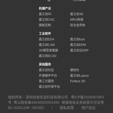
创
CEO邮箱
机械产业
嘉立创FA
嘉立创3D
嘉立创CNC
MRO商城
面板定制
铝合金壳体
工业软件
嘉立创EDA
嘉立创Ican
嘉立创CAM
嘉立创DFM
3D模型查看器
嘉立创云ERP
嘉立创ECAD
其他服务
嘉立创社区
硬创社
开源硬件平台
嘉立创Layout
第三方服务
Forface 3D
嘉立创开放平台
版权所有 - 深圳创电优选科技有限公司
粤ICP备2026007863
号
粤公网安备44030002004384
增值电信业务经营许可证粤
B2-20201198
ISO/IEC
隐私政策
用户协议