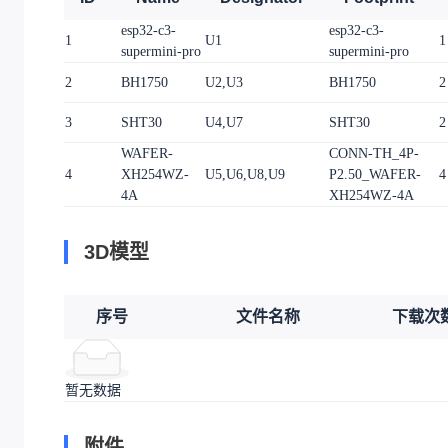
esp32-c3-
esp32-c3-
1
U1
1
supermini-pro
supermini-pro
2
BH1750
U2,U3
BH1750
2
3
SHT30
U4,U7
SHT30
2
WAFER-
CONN-TH_4P-
4
XH254WZ-
U5,U6,U8,U9
P2.50_WAFER-
4
4A
XH254WZ-4A
3D模型
序号
文件名称
下载次
暂无数据
附件