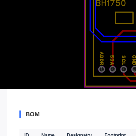
BOM
ID
Name
Designator
Footprint