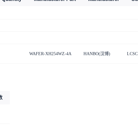
WAFER-XH254WZ-4A
HANBO(汉博)
LCSC
数