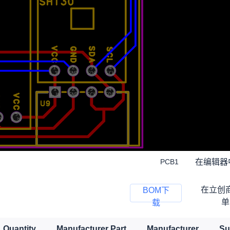
在编辑器
PCB1
在立创
BOM下
单
载
Quantity
Manufacturer Part
Manufacturer
Su