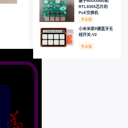
基于MAX5980和
RTL8305芯片的
PoE交换机
专业版
小米米家8键蓝牙无
线开关-V2
专业版