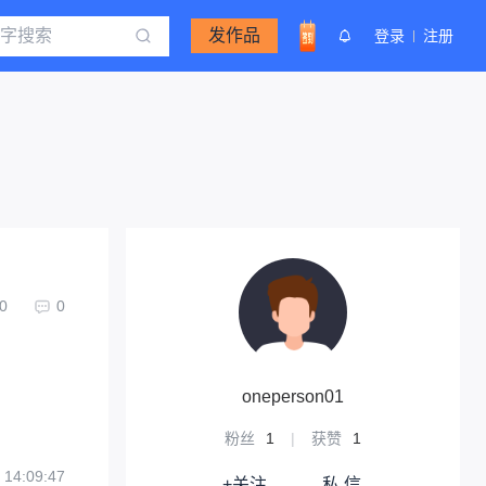
发作品
登录
注册
0
0
oneperson01
粉丝
1
|
获赞
1
 14:09:47
+关注
私 信