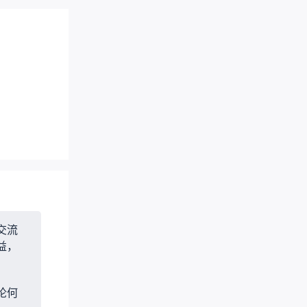
交流
益，
论何