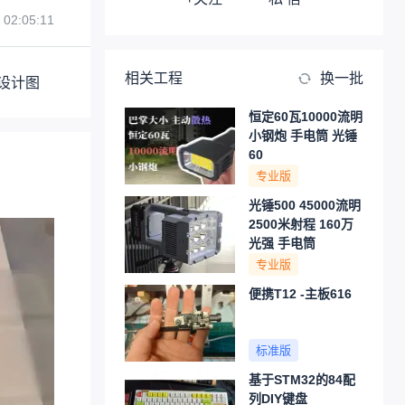
 02:05:11
相关工程
换一批
设计图
恒定60瓦10000流明
小钢炮 手电筒 光锤
60
专业版
光锤500 45000流明
2500米射程 160万
光强 手电筒
专业版
便携T12 -主板616
标准版
基于STM32的84配
列DIY键盘