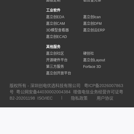
面板定制
铝合金壳体
工业软件
嘉立创EDA
嘉立创Ican
嘉立创CAM
嘉立创DFM
3D模型查看器
嘉立创云ERP
嘉立创ECAD
其他服务
嘉立创社区
硬创社
开源硬件平台
嘉立创Layout
第三方服务
Forface 3D
嘉立创开放平台
版权所有 - 深圳创电优选科技有限公司
粤ICP备2026007863
号
粤公网安备44030002004384
增值电信业务经营许可证粤
B2-20201198
ISO/IEC
隐私政策
用户协议