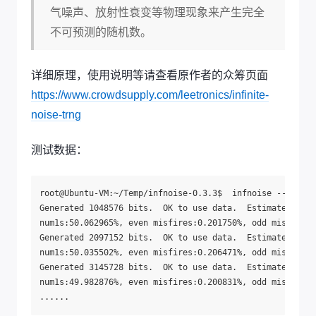
气噪声、放射性衰变等物理现象来产生完全
不可预测的随机数。
详细原理，使用说明等请查看原作者的众筹页面
https://www.crowdsupply.com/leetronics/infinite-
noise-trng
测试数据：
root@Ubuntu-VM:~/Temp/infnoise-0.3.3$  infnoise --debug 
Generated 1048576 bits.  OK to use data.  Estimated entr
num1s:50.062965%, even misfires:0.201750%, odd misfires:
Generated 2097152 bits.  OK to use data.  Estimated entr
num1s:50.035502%, even misfires:0.206471%, odd misfires:
Generated 3145728 bits.  OK to use data.  Estimated entr
num1s:49.982876%, even misfires:0.200831%, odd misfires: