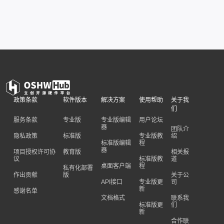
政策条款
软件版本
解决方案
使用帮助
关于我
们
服务条款
专业版
专业版编辑
用户论坛
器
团队介
隐私政策
标准版
专业版教
绍
标准版编辑
程
器
项目授权许可协
教育版
相关报
议
标准版教
道
桌面客户端
程
私有化部署
作出贡献
版
关于公
API接口
专业版更
司
新
感谢名单
文档格式
联系我
标准版更
们
新
合作联