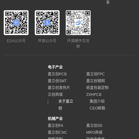
系
EDA公众号
开源公众号
开源硬件交流
群
电子产业
嘉立创PCB
嘉立创FPC
嘉立创SMT
嘉立创钢网
嘉立创发热片
纸盒包装定制
立创商城
ZXHPCB
关于嘉立
集团介绍
创
CEO邮箱
机械产业
嘉立创FA
嘉立创3D
嘉立创CNC
MRO商城