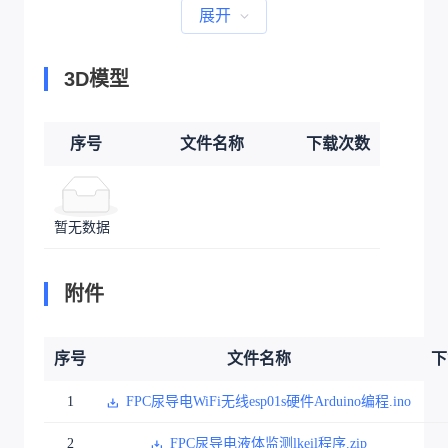
展开
3D模型
序号
文件名称
下载次数
暂无数据
附件
序号
文件名称
下
1
FPC尿导电WiFi无线esp01s硬件Arduino编程.ino
2
FPC尿导电液体监测lkeil程序.zip