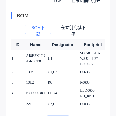
在编辑器中打开
PCB1
BOM
在立创商城下
BOM下
单
载
ID
Name
Designator
Footprint
Q
SOP-8_L4.9-
AI8H2K12U-
1
U1
W3.9-P1.27-
1
45I-SOP8
LS6.0-BL
2
100nF
C1,C2
C0603
2
3
10kΩ
R6
R0603
1
LED0603-
4
NCD0603R1
LED4
1
RD_RED
5
22uF
C3,C5
C0805
2