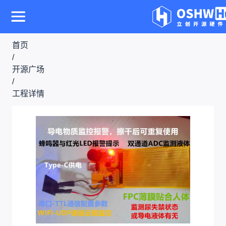
首页
/
开源广场
/
工程详情