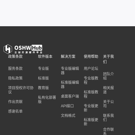
政策条款
软件版本
解决方案
使用帮助
关于我
们
服务条款
专业版
专业版编辑
用户论坛
器
团队介
隐私政策
标准版
专业版教
绍
标准版编辑
程
器
项目授权许可协
教育版
相关报
议
标准版教
道
桌面客户端
程
私有化部署
作出贡献
版
关于公
API接口
专业版更
司
新
感谢名单
文档格式
联系我
标准版更
们
新
合作联
系