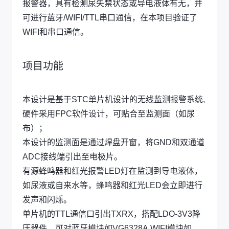
报警器，具有检测尿失禁状态或导电液体有无，并
可进行蓝牙/WIFI/TTL串口通信，在本项目验证了
WIFI和串口通信。
项目功能
本设计是基于STC单片机设计的无线监测报警系统,
硬件采用FPC软件设计，可贴合至监测面（如尿
布）；
本设计的监测面是通过焊盘开窗，将GND和双通道
ADC接线端引出至电极片。
有源蜂鸣器和红光报警LED灯在监测到导电液体，
如尿液或自来水等，蜂鸣器和红光LED会立即进行
发声和闪烁。
单片机的TTL通信口引出TXRX，搭配LDO-3V3降
压器件，可对蓝牙模块如VG6328A,WIFI模块如