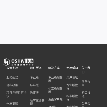
政策条款
软件版本
解决方案
使用帮助
关于我
们
服务条款
专业版
专业版编辑
用户论坛
器
团队介
隐私政策
标准版
专业版教
绍
标准版编辑
程
器
项目授权许可协
教育版
相关报
议
标准版教
道
桌面客户端
程
私有化部署
作出贡献
版
关于公