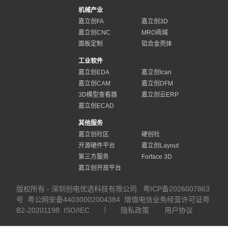
机械产业
嘉立创FA
嘉立创3D
嘉立创CNC
MRO商城
面板定制
铝合金壳体
工业软件
嘉立创EDA
嘉立创Ican
嘉立创CAM
嘉立创DFM
3D模型查看器
嘉立创云ERP
嘉立创ECAD
其他服务
嘉立创社区
硬创社
开源硬件平台
嘉立创Layout
第三方服务
Forface 3D
嘉立创开放平台
版权所有 - 深圳创电优选科技有限公司
粤ICP备2026007863
号
粤公网安备44030002004384
增值电信业务经营许可证粤
B2-20201198
ISO/IEC
隐私政策
用户协议