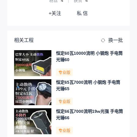
粉丝
4
|
获赞
4
+关注
私 信
相关工程
换一批
恒定60瓦10000流明 小钢炮 手电筒
光锤60
专业版
恒定65瓦7000流明 小钢炮 手电筒
光锤65
专业版
恒定66瓦7000流明19w光强 手电筒
光锤66
专业版