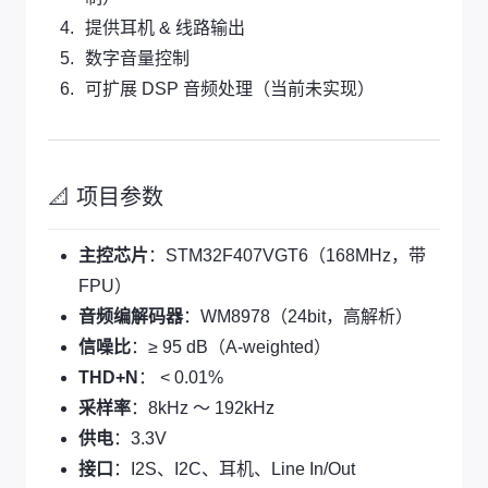
提供耳机 & 线路输出
数字音量控制
可扩展 DSP 音频处理（当前未实现）
📐 项目参数
主控芯片
：STM32F407VGT6（168MHz，带
FPU）
音频编解码器
：WM8978（24bit，高解析）
信噪比
：≥ 95 dB（A-weighted）
THD+N
： < 0.01%
采样率
：8kHz ～ 192kHz
供电
：3.3V
接口
：I2S、I2C、耳机、Line In/Out