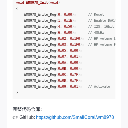
void
WM8978_Init
(
void
)
{

    WM8978_Write_Reg(
0
, 
0x00
);      
// Reset
    WM8978_Write_Reg(
1
, 
0x1E
);      
// Enable DAC/ADC
    WM8978_Write_Reg(
4
, 
0x50
);      
// I2S, 16bit
    WM8978_Write_Reg(
6
, 
0x00
);      
// 48kHz
    WM8978_Write_Reg(
0x02
, 
0x1F0
);  
// HP volume L
    WM8978_Write_Reg(
0x03
, 
0x1F0
);  
// HP volume R
    WM8978_Write_Reg(
0x05
, 
0x00
);

    WM8978_Write_Reg(
0x07
, 
0x01
);

    WM8978_Write_Reg(
0x0A
, 
0x00
);

    WM8978_Write_Reg(
0x0B
, 
0x00
);

    WM8978_Write_Reg(
0x0C
, 
0x7F
);

    WM8978_Write_Reg(
0x0D
, 
0x7F
);

    WM8978_Write_Reg(
0x09
, 
0x01
);   
// Activate
完整代码仓库：
👉 GitHub:
https://github.com/SmallCoral/wm8978