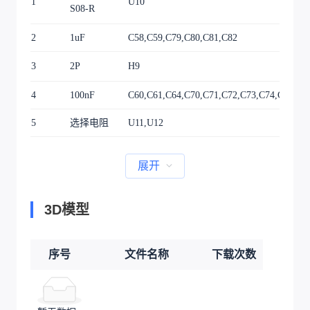
1
U10
S08-R
2
1uF
C58,C59,C79,C80,C81,C82
3
2P
H9
4
100nF
C60,C61,C64,C70,C71,C72,C73,C74,C75,C7
5
选择电阻
U11,U12
展开
3D模型
序号
文件名称
下载次数