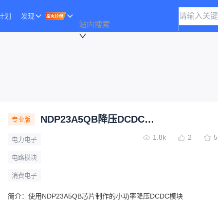
计划
发现
站内搜索
NDP23A5QB降压DCDC模块
专业版
1.8k
2
5
电力电子
电路模块
消费电子
简介：
使用NDP23A5QB芯片制作的小功率降压DCDC模块