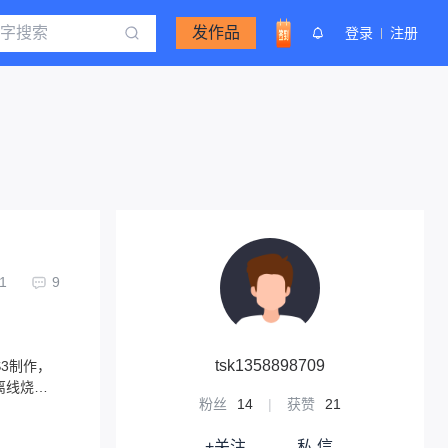
发作品
登录
注册
1
9
tsk1358898709
S3制作，
离线烧录
粉丝
14
|
获赞
21
+关注
私 信