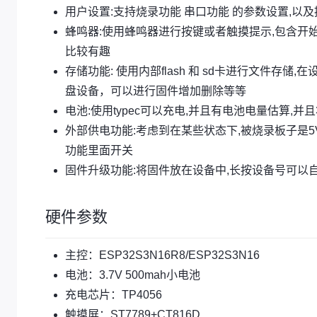
用户设置:支持烧录功能 串口功能 的参数设置,以
蜂鸣器:使用蜂鸣器进行按键或者触摸提示,包含开始 
比较有趣
存储功能: 使用内部flash 和 sd卡进行文件存储,在
盘设备，可以进行固件增加删除等等
电池:使用typec可以充电,并且有电池电量估算,
外部供电功能:考虑到在某些状态下,被烧录板子是5
功能里面开关
固件升级功能:将固件放在设备中,长按设备号可以
硬件参数
主控：ESP32S3N16R8/ESP32S3N16
电池：3.7V 500mah小电池
充电芯片：TP4056
触摸屏：ST7789+CT816D