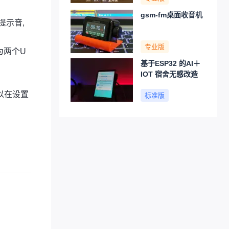
gsm-fm桌面收音机
提示音,
专业版
示为两个U
基于ESP32 的AI＋
IOT 宿舍无感改造
以在设置
标准版