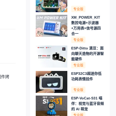
专业版
XM_POWER_KIT
数控电源+示波器
+万用表+信号源四
合一
专业版
ESP-Ditto 滴豆：面
向聊天造物的开源智
能硬件
专业版
ESP32C3超迷你低
固件拷
功耗表情挂件
专业版
ESP-VoCat-S31 喵
伴：视觉与蓝牙音频
的 AI 萌宠
专业版