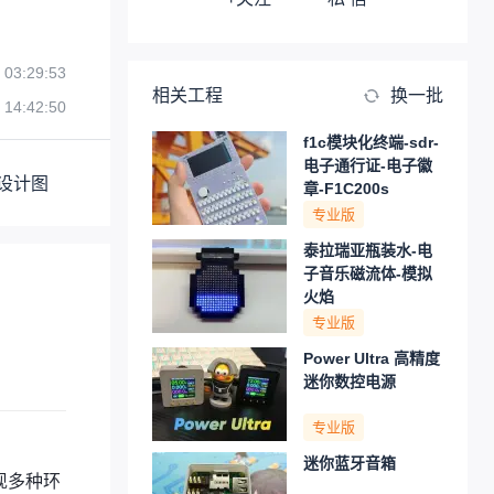
 03:29:53
相关工程
换一批
 14:42:50
f1c模块化终端-sdr-
电子通行证-电子徽
设计图
章-F1C200s
专业版
泰拉瑞亚瓶装水-电
子音乐磁流体-模拟
火焰
专业版
Power Ultra 高精度
迷你数控电源
专业版
迷你蓝牙音箱
现多种环