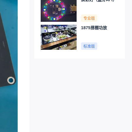
专业版
1875搭棚功放
标准版