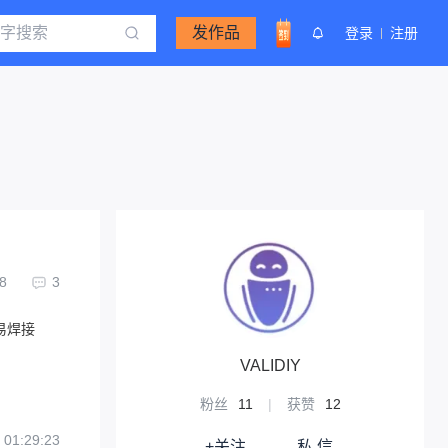
发作品
登录
注册
8
3
易焊接
VALIDIY
粉丝
11
|
获赞
12
 01:29:23
+关注
私 信