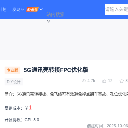
计划
发现
站内搜索
5G通讯壳转接FPC优化版
专业版
4.7k
12
3
DIY设计
简介：
5G通讯壳转接板、免飞线可有效避免掉点翻车事故、孔位优化
1
复刻成本：
￥
开源协议
：
GPL 3.0
创建时间：
2025-10-06