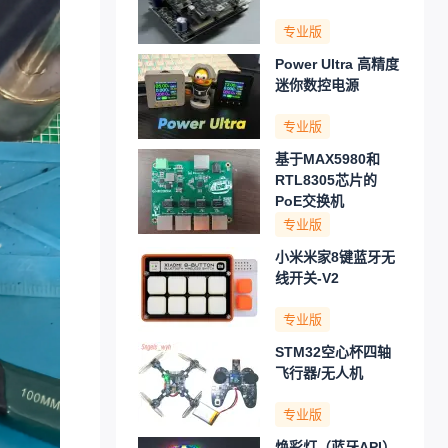
专业版
Power Ultra 高精度
迷你数控电源
专业版
基于MAX5980和
RTL8305芯片的
PoE交换机
专业版
小米米家8键蓝牙无
线开关-V2
专业版
STM32空心杯四轴
飞行器/无人机
专业版
焕彩灯（蓝牙API）