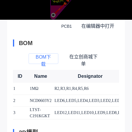
在编辑器中打开
PCB1
BOM
在立创商城下
BOM下
单
载
ID
Name
Designator
1
1MΩ
R2,R3,R1,R4,R5,R6
R
2
NCD0603Y2
LED6,LED5,LED4,LED3,LED2,LED1
L
LTST-
3
LED12,LED11,LED10,LED9,LED8,LED7
L
C191KGKT