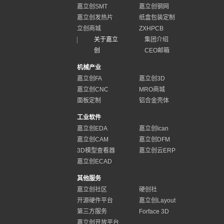
嘉立创SMT
嘉立创钢网
嘉立创发热片
纸盒包装定制
立创商城
ZXHPCB
关于嘉立
集团介绍
创
CEO邮箱
机械产业
嘉立创FA
嘉立创3D
嘉立创CNC
MRO商城
面板定制
铝合金壳体
工业软件
嘉立创EDA
嘉立创Ican
嘉立创CAM
嘉立创DFM
3D模型查看器
嘉立创云ERP
嘉立创ECAD
其他服务
嘉立创社区
硬创社
开源硬件平台
嘉立创Layout
第三方服务
Forface 3D
嘉立创开放平台