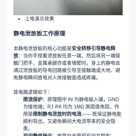
上电演示效果
静电泄放板工作原理
本静电泄放板的核心功能是
安全转移引导静电释
放
：当你手捏着泄放板任意一端，然后将另一端接
触门把手、金属桌腿亦或者墙壁时。身上的静电会
通过泄放板的导电回路被引导至接触端或大地，避
免静电瞬间放电对人体接触面造成疼痛。
其电路逻辑如下：
限流保护
：原理图中 IN 为静电输入端，GND
为接地端；R1-R6 均为 1MΩ 高阻值电阻，作
用是
限制静电泄放时的电流
—— 既保证静电能
顺利导出，又避免瞬间大电流带来的安全隐
患。
双向静电指示
：电路包含两组反向并联的