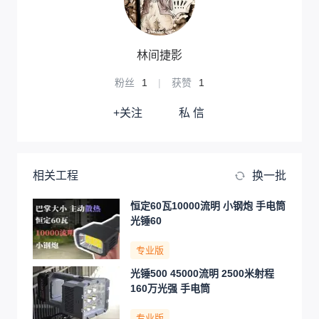
林间捷影
粉丝
1
|
获赞
1
+关注
私 信
相关工程
换一批
恒定60瓦10000流明 小钢炮 手电筒
光锤60
专业版
光锤500 45000流明 2500米射程
160万光强 手电筒
专业版