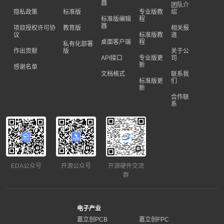
器
团队介
隐私政策
标准版
专业版教
绍
标准版编辑
程
器
项目授权许可协
教育版
相关报
议
标准版教
道
桌面客户端
程
私有化部署
作出贡献
版
关于公
API接口
专业版更
司
新
感谢名单
文档格式
联系我
标准版更
们
新
合作联
系
EDA公众号
开源公众号
开源硬件交流
群
电子产业
嘉立创PCB
嘉立创FPC