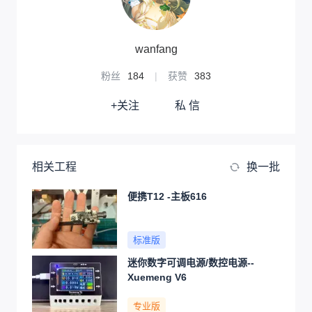
wanfang
粉丝
184
|
获赞
383
+关注
私 信
相关工程
换一批
便携T12 -主板616
标准版
迷你数字可调电源/数控电源--
Xuemeng V6
专业版