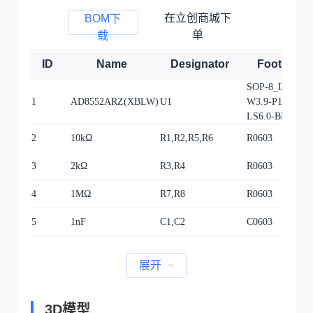
在立创商城下
BOM下
单
载
ID
Name
Designator
Footprint
SOP-8_L4.9-
1
AD8552ARZ(XBLW)
U1
W3.9-P1.27-
LS6.0-BL-1
2
10kΩ
R1,R2,R5,R6
R0603
3
2kΩ
R3,R4
R0603
4
1MΩ
R7,R8
R0603
5
1nF
C1,C2
C0603
展开
3D模型