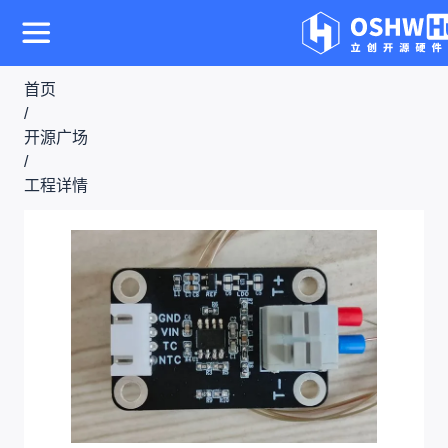
首页
/
开源广场
/
工程详情