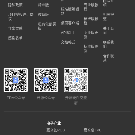
团队介
隐私政策
标准版
专业版教
绍
标准版编辑
程
器
项目授权许可协
教育版
相关报
议
标准版教
道
桌面客户端
程
私有化部署
作出贡献
版
关于公
API接口
专业版更
司
新
感谢名单
文档格式
联系我
标准版更
们
新
合作联
系
EDA公众号
开源公众号
开源硬件交流
群
电子产业
嘉立创PCB
嘉立创FPC