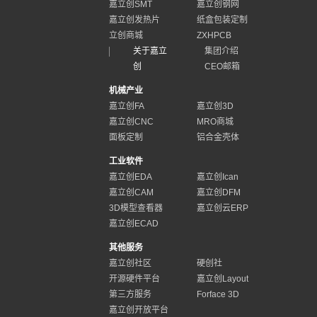
嘉立创SMT
嘉立创钢网
嘉立创发热片
纸盒包装定制
立创商城
ZXHPCB
关于嘉立
集团介绍
创
CEO邮箱
机械产业
嘉立创FA
嘉立创3D
嘉立创CNC
MRO商城
面板定制
铝合金壳体
工业软件
嘉立创EDA
嘉立创Ican
嘉立创CAM
嘉立创DFM
3D模型查看器
嘉立创云ERP
嘉立创ECAD
其他服务
嘉立创社区
硬创社
开源硬件平台
嘉立创Layout
第三方服务
Forface 3D
嘉立创开放平台