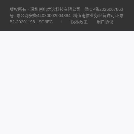
版权所有 - 深圳创电优选科技有限公司
粤ICP备2026007863
号
粤公网安备44030002004384
增值电信业务经营许可证粤
B2-20201198
ISO/IEC
隐私政策
用户协议