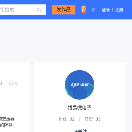
发作品
登录
注册
0
0
线易微电子
片和变压器
粉丝
92
|
获赞
33
率的隔离稳
+关注