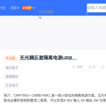
计划
发现
站内搜索
无光耦反激隔离电源URB2409S-3W-7892-8740K1
专业版
124
0
电力电子
电路模块
工业电子
简介：
CMP7892+ CMB8740K1 是一款小型化的隔离电源方案。芯
配合必要的容阻和整流二极管，可以实现9-36V 输入,9V 输出 3W 功
压电源。