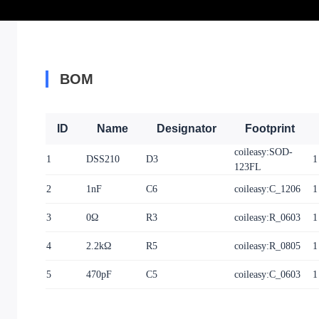
BOM
ID
Name
Designator
Footprint
coileasy:SOD-
1
DSS210
D3
1
123FL
2
1nF
C6
coileasy:C_1206
1
3
0Ω
R3
coileasy:R_0603
1
4
2.2kΩ
R5
coileasy:R_0805
1
5
470pF
C5
coileasy:C_0603
1