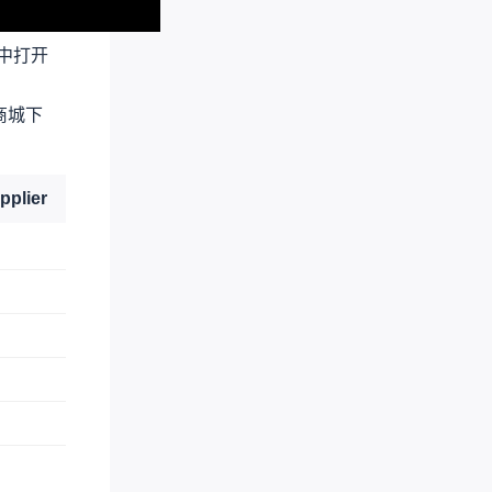
中打开
商城下
pplier
Supplier Part
C2923957
C23631
C100044
C114561
C107092