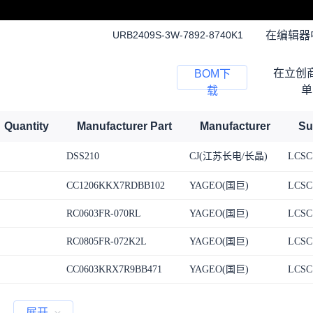
在编辑器
URB2409S-3W-7892-8740K1
在立创
BOM下
单
载
Quantity
Manufacturer Part
Manufacturer
Su
DSS210
CJ(江苏长电/长晶)
LCSC
CC1206KKX7RDBB102
YAGEO(国巨)
LCSC
RC0603FR-070RL
YAGEO(国巨)
LCSC
RC0805FR-072K2L
YAGEO(国巨)
LCSC
CC0603KRX7R9BB471
YAGEO(国巨)
LCSC
展开