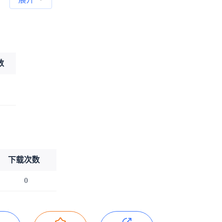
数
下载次数
0