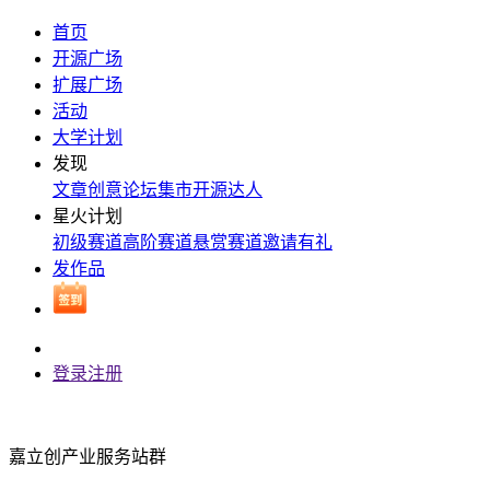
首页
开源广场
扩展广场
活动
大学计划
发现
文章
创意
论坛
集市
开源达人
星火计划
初级赛道
高阶赛道
悬赏赛道
邀请有礼
发作品
登录
注册
嘉立创产业服务站群