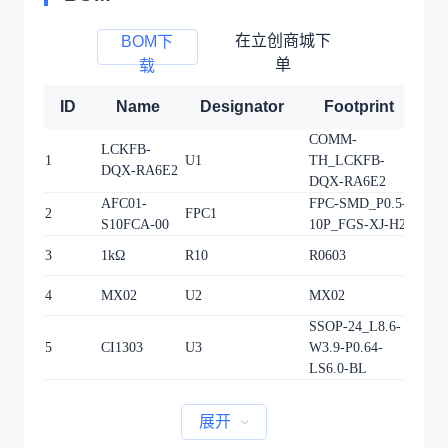
在立创商城下
BOM下
单
载
ID
Name
Designator
Footprint
Q
COMM-
LCKFB-
1
U1
TH_LCKFB-
1
DQX-RA6E2
DQX-RA6E2
AFC01-
FPC-SMD_P0.5-
2
FPC1
1
S10FCA-00
10P_FGS-XJ-H2.0
3
1kΩ
R10
R0603
1
4
MX02
U2
MX02
1
SSOP-24_L8.6-
5
CI1303
U3
W3.9-P0.64-
1
LS6.0-BL
展开