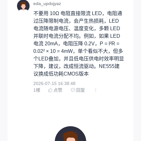
eda_updxjyaz
不要用 10Ω 电阻直接限流 LED，电阻通
过压降限制电流，会产生热损耗，LED 
电流随电源电压、温度变化，多颗 LED 
并联时电流分配不均。例如，如果 LED 
电流 20mA，电阻压降 0.2V，P = I²R = 
0.02² × 10 = 4mW，单个看似不大，但多
个LED叠加，并且低电压供电时效率明显
下降，建议，改成恒流驱动。NE555建
议换成低功耗CMOS版本
2026-07-15 16:38:48
1
楼
点赞
回复