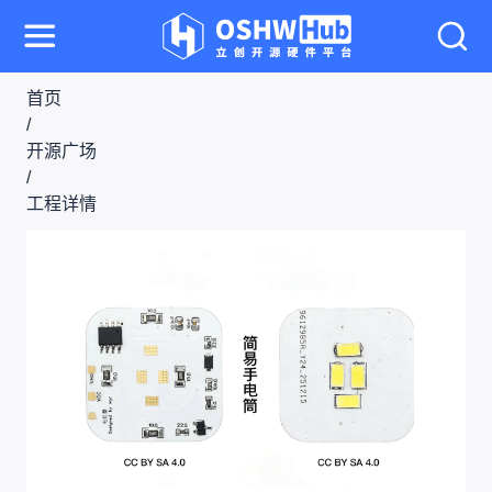
首页
/
开源广场
/
工程详情