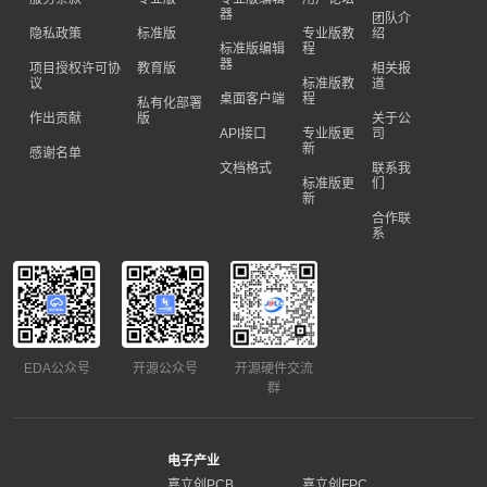
器
团队介
隐私政策
标准版
专业版教
绍
标准版编辑
程
器
项目授权许可协
教育版
相关报
议
标准版教
道
桌面客户端
程
私有化部署
作出贡献
版
关于公
API接口
专业版更
司
新
感谢名单
文档格式
联系我
标准版更
们
新
合作联
系
EDA公众号
开源公众号
开源硬件交流
群
电子产业
嘉立创PCB
嘉立创FPC