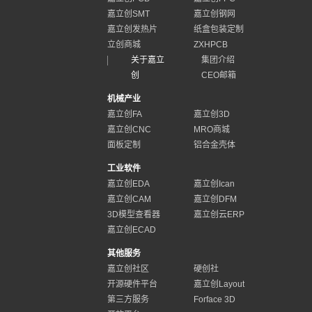
嘉立创SMT
嘉立创钢网
嘉立创发热片
纸盒包装定制
立创商城
ZXHPCB
关于嘉立
集团介绍
创
CEO邮箱
机械产业
嘉立创FA
嘉立创3D
嘉立创CNC
MRO商城
面板定制
铝合金壳体
工业软件
嘉立创EDA
嘉立创Ican
嘉立创CAM
嘉立创DFM
3D模型查看器
嘉立创云ERP
嘉立创ECAD
其他服务
嘉立创社区
硬创社
开源硬件平台
嘉立创Layout
第三方服务
Forface 3D