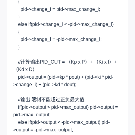
{
pid->change_i = pid->max_change_i;
}
else if(pid->change_i < -pid->max_change_i)
{
pid->change_i = -pid->max_change_i;
}
//计算输出PID_OUT = （Kp x P）+ （Ki x I）+
（Kd x D）
pid->output = (pid->kp * pout) + (pid->ki * pid-
>change_i) + (pid->kd * dout);
//输出 限制不能超过正负最大值
if(pid->output > pid->max_output) pid->output =
pid->max_output;
else if(pid->output < -pid->max_output) pid-
>output = -pid->max_output;