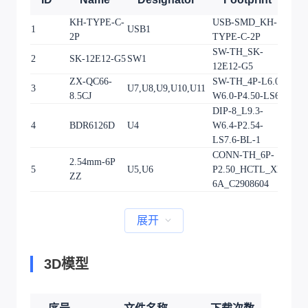
KH-TYPE-C-
USB-SMD_KH-
1
USB1
1
2P
TYPE-C-2P
SW-TH_SK-
2
SK-12E12-G5
SW1
1
12E12-G5
ZX-QC66-
SW-TH_4P-L6.0-
3
U7,U8,U9,U10,U11
5
8.5CJ
W6.0-P4.50-LS6.3
DIP-8_L9.3-
4
BDR6126D
U4
W6.4-P2.54-
1
LS7.6-BL-1
CONN-TH_6P-
2.54mm-6P
5
U5,U6
P2.50_HCTL_XH-
2
ZZ
6A_C2908604
展开
3D模型