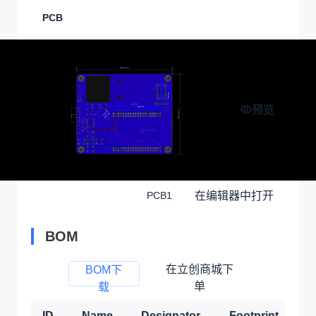
PCB
预览
在编辑器中打开
PCB1
BOM
在立创商城下
BOM下
单
载
ID
Name
Designator
Footprint
Q