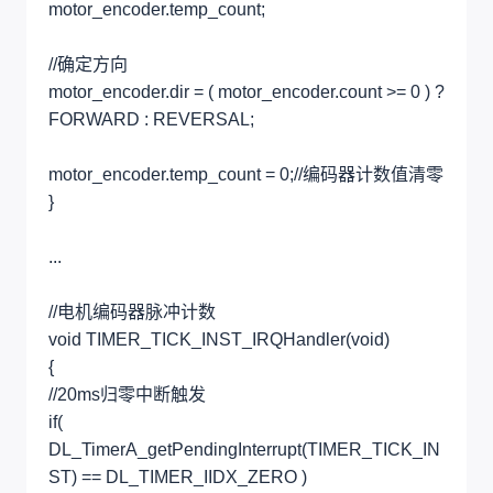
motor_encoder.temp_count;
//确定方向
motor_encoder.dir = ( motor_encoder.count >= 0 ) ?
FORWARD : REVERSAL;
motor_encoder.temp_count = 0;//编码器计数值清零
}
...
//电机编码器脉冲计数
void TIMER_TICK_INST_IRQHandler(void)
{
//20ms归零中断触发
if(
DL_TimerA_getPendingInterrupt(TIMER_TICK_IN
ST) == DL_TIMER_IIDX_ZERO )