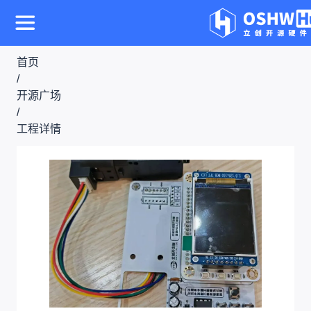
首页
/
开源广场
/
工程详情