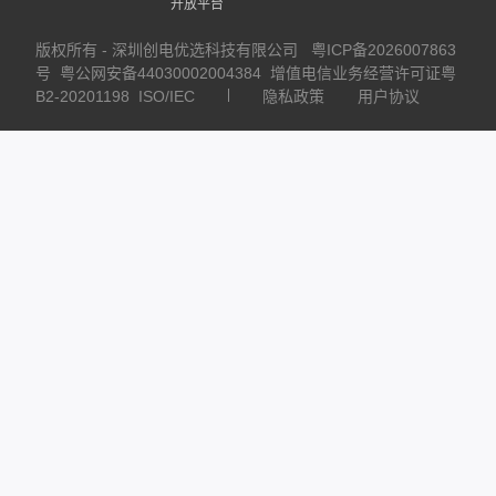
开放平台
版权所有 - 深圳创电优选科技有限公司
粤ICP备2026007863
号
粤公网安备44030002004384
增值电信业务经营许可证粤
B2-20201198
ISO/IEC
隐私政策
用户协议