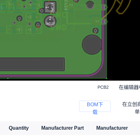
在编辑器
PCB2
在立创
BOM下
单
载
Quantity
Manufacturer Part
Manufacturer