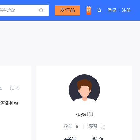
发作品
登录
注册
6
4
设置各种动
xuya111
粉丝
6
|
获赞
11
+关注
私 信