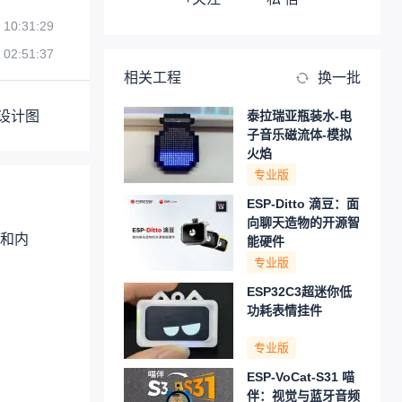
 10:31:29
 02:51:37
相关工程
换一批
设计图
泰拉瑞亚瓶装水-电
子音乐磁流体-模拟
火焰
专业版
ESP-Ditto 滴豆：面
向聊天造物的开源智
和内
能硬件
专业版
ESP32C3超迷你低
功耗表情挂件
专业版
ESP-VoCat-S31 喵
伴：视觉与蓝牙音频