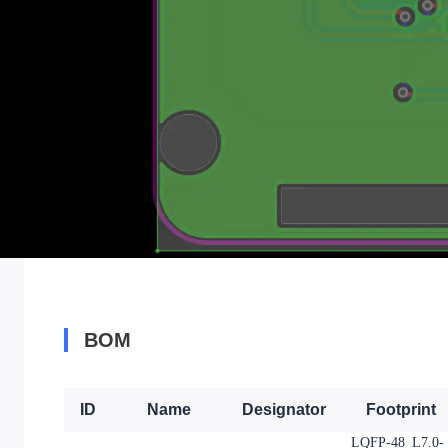
BOM
ID
Name
Designator
Footprint
LQFP-48_L7.0-