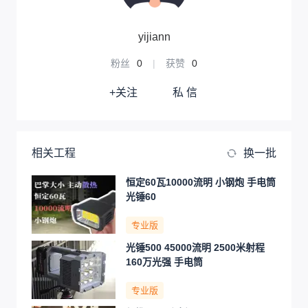
yijiann
粉丝
0
|
获赞
0
+关注
私 信
相关工程
换一批
恒定60瓦10000流明 小钢炮 手电筒
光锤60
专业版
光锤500 45000流明 2500米射程
160万光强 手电筒
专业版