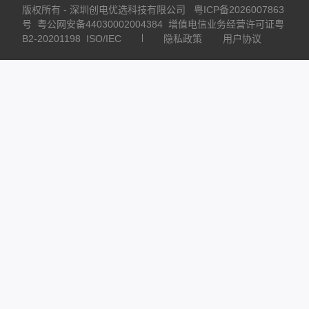
版权所有 - 深圳创电优选科技有限公司
粤ICP备2026007863
号
粤公网安备44030002004384
增值电信业务经营许可证粤
B2-20201198
ISO/IEC
隐私政策
用户协议