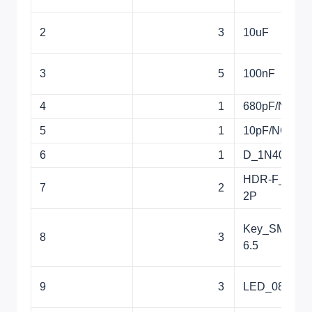
2
3
10uF
3
5
100nF
4
1
680pF/NC
5
1
10pF/NC
6
1
D_1N4007
HDR-F_2.54_
7
2
2P
Key_SMD_6x
8
3
6.5
9
3
LED_0805-R