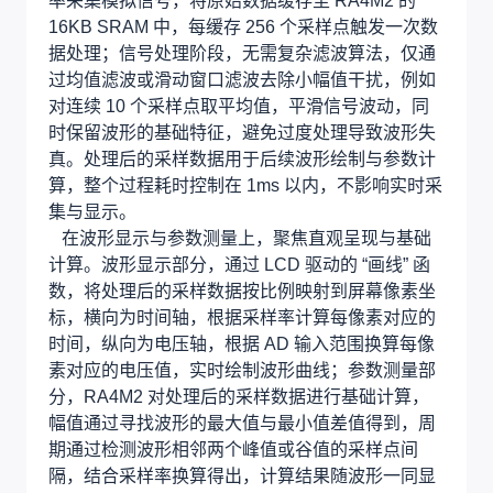
率采集模拟信号，将原始数据缓存至 RA4M2 的
16KB SRAM 中，每缓存 256 个采样点触发一次数
据处理；信号处理阶段，无需复杂滤波算法，仅通
过均值滤波或滑动窗口滤波去除小幅值干扰，例如
对连续 10 个采样点取平均值，平滑信号波动，同
时保留波形的基础特征，避免过度处理导致波形失
真。处理后的采样数据用于后续波形绘制与参数计
算，整个过程耗时控制在 1ms 以内，不影响实时采
集与显示。
在波形显示与参数测量上，聚焦直观呈现与基础
计算。波形显示部分，通过 LCD 驱动的 “画线” 函
数，将处理后的采样数据按比例映射到屏幕像素坐
标，横向为时间轴，根据采样率计算每像素对应的
时间，纵向为电压轴，根据 AD 输入范围换算每像
素对应的电压值，实时绘制波形曲线；参数测量部
分，RA4M2 对处理后的采样数据进行基础计算，
幅值通过寻找波形的最大值与最小值差值得到，周
期通过检测波形相邻两个峰值或谷值的采样点间
隔，结合采样率换算得出，计算结果随波形一同显