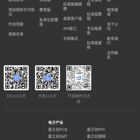
隐私政策
标准版
专业版教
绍
标准版编辑
程
器
项目授权许可协
教育版
相关报
议
标准版教
道
桌面客户端
程
私有化部署
作出贡献
版
关于公
API接口
专业版更
司
新
感谢名单
文档格式
联系我
标准版更
们
新
合作联
系
EDA公众号
开源公众号
开源硬件交流
群
电子产业
嘉立创PCB
嘉立创FPC
嘉立创SMT
嘉立创钢网