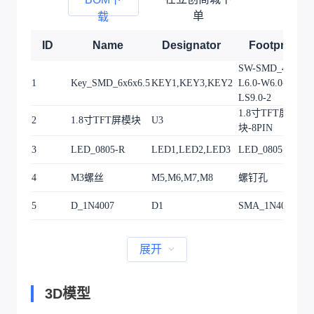
单
载
ID
Name
Designator
Footprint
SW-SMD_4P-
1
Key_SMD_6x6x6.5
KEY1,KEY3,KEY2
L6.0-W6.0-P4.50-
LS9.0-2
1.8寸TFT屏模
2
1.8寸TFT屏模块
U3
块-8PIN
3
LED_0805-R
LED1,LED2,LED3
LED_0805
4
M3螺丝
M5,M6,M7,M8
螺钉孔
5
D_1N4007
D1
SMA_1N4007
展开
3D模型