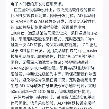
电子入门者的开发与使用需求。
在底层外设驱动设计上，依托灵活软件包的模块
化 API 实现快速配置，降低开发门槛。AD 驱动针
对 RA4M2 内置 AD 转换器开发，通过灵活软件包
的 adc 模块初始化采样参数，设置采样率为
100kHz，满足基础波形采集需求，采样通道为 1-2
路，采用定时器触发采样模式，定时器定时 10μs
触发一次 AD 转换，确保采样时序稳定；LCD 驱动
基于 SPI 接口开发，调用灵活软件包的 spi_master
模块实现与显示屏的通信，封装 “画点”“画线” 基础
函数，无需深入调试显示协议；按键驱动通过
RA4M2 的 GPIO 中断实现，配置按键引脚为下降
沿触发，中断优先级设为中等，确保按键操作响应
及时，避免与信号采集任务冲突；定时器驱动用于
生成 AD 采样触发信号与波形显示刷新时钟，定时
50ms 刷新一次 LCD 屏幕，保障功能时序协同。
在信号采集与处理环节，采用简洁算法实现基础
信号优化。信号采集阶段，AD 转换器按设定采样