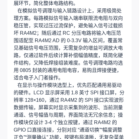
展环节，简化整体电路结构。
在模拟信号调理与输入链路设计上，采用极简处
理方案。每路模拟信号输入端串联限流电阻与双向
稳压管，实现过压过流保护，避免输入信号过载损
坏 RA4M2；随后通过 RC 分压电路将输入电压范
围适配至 RA4M2 AD 的 0-3.3V 输入区间，覆盖常
见基础信号电压范围，无需复杂的增益可调放大电
路，仅通过软件后续计算补偿幅值精度，既简化硬
件结构，又降低焊接组装难度。信号调理电路均选
用 0805 封装的通用电阻电容，易购且焊接便捷，
适合电子入门者操作。
在显示与操作模块选型上，优先匹配通用易驱动
的硬件。LCD 显示屏采用 1.8 英寸 SPI 接口屏，分
辨率 128×160，通过 RA4M2 的 SPI 接口实现波形
数据传输，屏幕实时显示采集到的波形、当前测量
通道、信号幅值与周期，界面简洁无冗余信息；操
作模块仅设计 3-4 个独立按键，通过 RA4M2 的
GPIO 口直接连接，分别对应 “通道切换”“幅度调整
正负”“测量确认” 功能，按键布局清晰，无复杂菜单