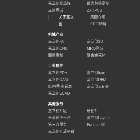
嘉立创发热片
纸盒包装定制
立创商城
ZXHPCB
关于嘉立
集团介绍
创
CEO邮箱
机械产业
嘉立创FA
嘉立创3D
嘉立创CNC
MRO商城
面板定制
铝合金壳体
工业软件
嘉立创EDA
嘉立创Ican
嘉立创CAM
嘉立创DFM
3D模型查看器
嘉立创云ERP
嘉立创ECAD
其他服务
嘉立创社区
硬创社
开源硬件平台
嘉立创Layout
第三方服务
Forface 3D
嘉立创开放平台