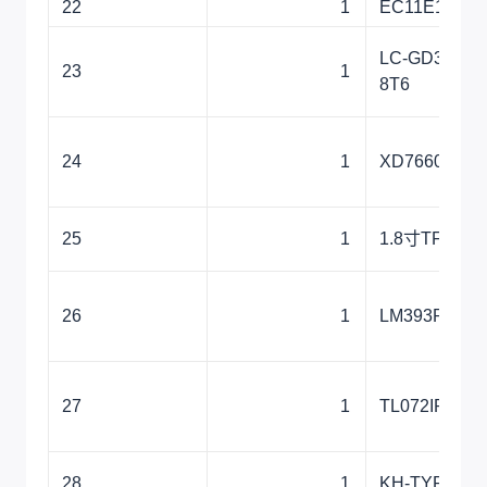
22
1
EC11E15244
LC-GD32E23
23
1
8T6
24
1
XD7660
25
1
1.8寸TFT屏
26
1
LM393P
27
1
TL072IP
28
1
KH-TYPE-C-