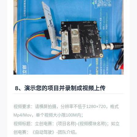
8、演示您的项目并录制成视频上传
视频要求：请横屏拍摄，分辨率不低于1280×720，格式
Mp4/Mov，单个视频大小限100M内；
视频标题：立创电赛：{项目名称}-{视频模块名称}；如立
创电赛：《自动驾驶》-团队介绍。