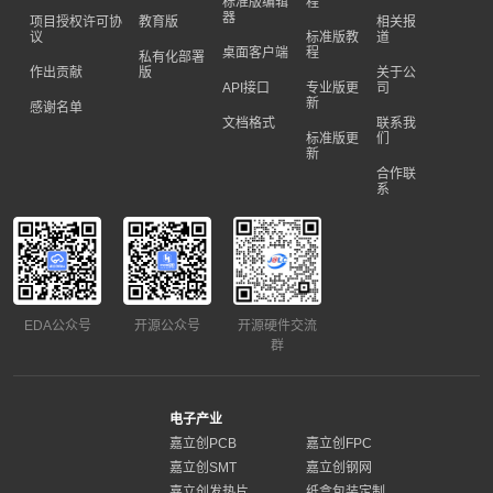
标准版编辑
程
器
项目授权许可协
教育版
相关报
议
标准版教
道
桌面客户端
程
私有化部署
作出贡献
版
关于公
API接口
专业版更
司
新
感谢名单
文档格式
联系我
标准版更
们
新
合作联
系
EDA公众号
开源公众号
开源硬件交流
群
电子产业
嘉立创PCB
嘉立创FPC
嘉立创SMT
嘉立创钢网
嘉立创发热片
纸盒包装定制