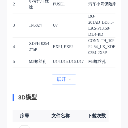
小号汽车保
2
FUSE1
汽车小号保险座
1
险
DO-
201AD_BD5.3-
3
1N5824
U7
1
L9.5-P13.50-
D1.4-RD
CONN-TH_10P-
XDFH-0254-
4
EXP1,EXP2
P2.54_LX_XDFH-
2
2*5P
0254-2X5P
5
M3螺丝孔
U14,U15,U16,U17
M3螺丝孔
4
展开
3D模型
序号
文件名称
下载次数