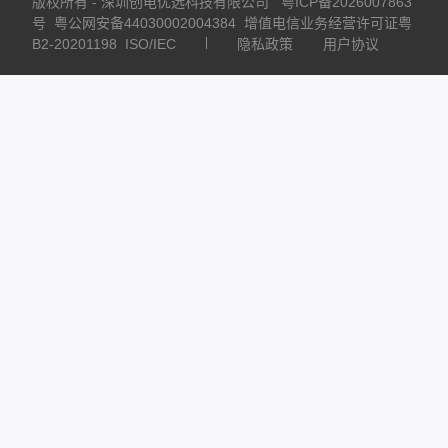
版权所有 - 深圳创电优选科技有限公司
粤ICP备2026007863
号
粤公网安备44030002004384
增值电信业务经营许可证粤
B2-20201198
ISO/IEC
隐私政策
用户协议