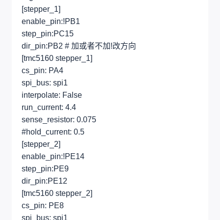
[stepper_1]
enable_pin:!PB1
step_pin:PC15
dir_pin:PB2 # 加或者不加!改方向
[tmc5160 stepper_1]
cs_pin: PA4
spi_bus: spi1
interpolate: False
run_current: 4.4
sense_resistor: 0.075
#hold_current: 0.5
[stepper_2]
enable_pin:!PE14
step_pin:PE9
dir_pin:PE12
[tmc5160 stepper_2]
cs_pin: PE8
spi_bus: spi1