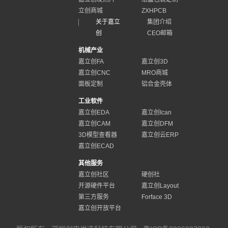
立创商城
ZXHPCB
关于嘉立
集团介绍
创
CEO邮箱
机械产业
嘉立创FA
嘉立创3D
嘉立创CNC
MRO商城
面板定制
铝合金壳体
工业软件
嘉立创EDA
嘉立创Ican
嘉立创CAM
嘉立创DFM
3D模型查看器
嘉立创云ERP
嘉立创ECAD
其他服务
嘉立创社区
硬创社
开源硬件平台
嘉立创Layout
第三方服务
Forface 3D
嘉立创开放平台