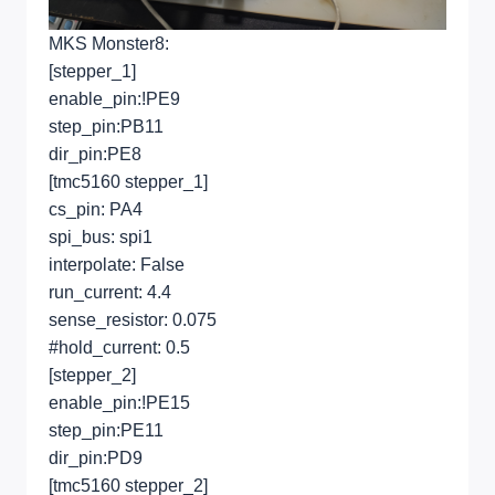
MKS Monster8:
[stepper_1]
enable_pin:!PE9
step_pin:PB11
dir_pin:PE8
[tmc5160 stepper_1]
cs_pin: PA4
spi_bus: spi1
interpolate: False
run_current: 4.4
sense_resistor: 0.075
#hold_current: 0.5
[stepper_2]
enable_pin:!PE15
step_pin:PE11
dir_pin:PD9
[tmc5160 stepper_2]