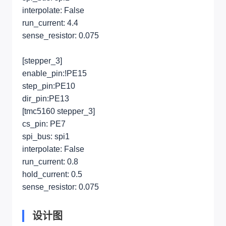
interpolate: False
run_current: 4.4
sense_resistor: 0.075
[stepper_3]
enable_pin:!PE15
step_pin:PE10
dir_pin:PE13
[tmc5160 stepper_3]
cs_pin: PE7
spi_bus: spi1
interpolate: False
run_current: 0.8
hold_current: 0.5
sense_resistor: 0.075
设计图