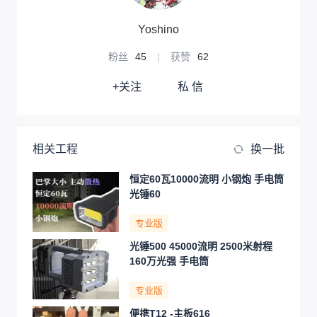
Yoshino
粉丝
45
|
获赞
62
+关注
私 信
相关工程
换一批
恒定60瓦10000流明 小钢炮 手电筒
光锤60
专业版
光锤500 45000流明 2500米射程
160万光强 手电筒
专业版
便携T12 -主板616