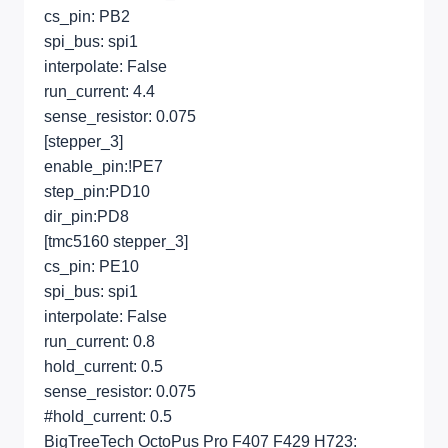
cs_pin: PB2
spi_bus: spi1
interpolate: False
run_current: 4.4
sense_resistor: 0.075
[stepper_3]
enable_pin:!PE7
step_pin:PD10
dir_pin:PD8
[tmc5160 stepper_3]
cs_pin: PE10
spi_bus: spi1
interpolate: False
run_current: 0.8
hold_current: 0.5
sense_resistor: 0.075
#hold_current: 0.5
BigTreeTech OctoPus Pro F407 F429 H723: