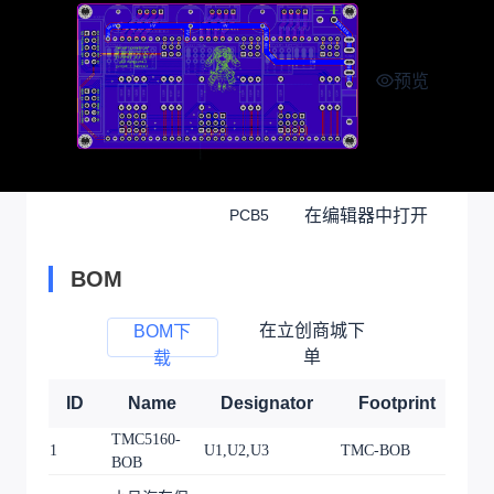
预览
在编辑器中打开
PCB5
BOM
在立创商城下
BOM下
单
载
ID
Name
Designator
Footprint
Q
TMC5160-
1
U1,U2,U3
TMC-BOB
3
BOB