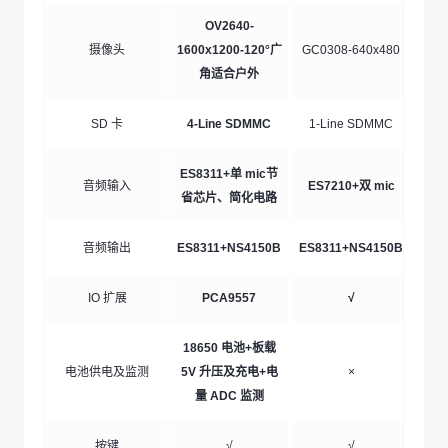
OV2640-
摄像头
1600x1200-120°广
GC0308-640x480
OV2
角适合户外
SD 卡
4-Line SDMMC
1-Line SDMMC
4-
ES8311+单 mic节
音频输入
ES7210+双 mic
省芯片、简化电路
音频输出
ES8311+NS4150B
ES8311+NS4150B
IO 扩展
PCA9557
√
18650 电池+板载
电池供电及监测
5V 升压及充电+电
×
量 ADC 监测
按键
√
√