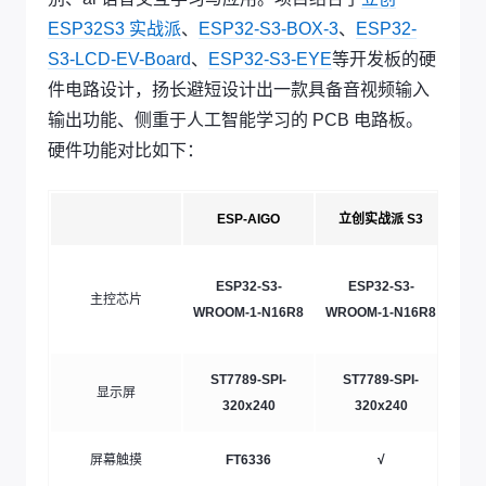
ESP32S3 实战派
、
ESP32-S3-BOX-3
、
ESP32-
S3-LCD-EV-Board
、
ESP32-S3-EYE
等开发板的硬
件电路设计，扬长避短设计出一款具备音视频输入
输出功能、侧重于人工智能学习的 PCB 电路板。
硬件功能对比如下：
ESP-AIGO
立创实战派 S3
ESP32-S3-
ESP32-S3-
主控芯片
WROOM-1-N16R8
WROOM-1-N16R8
WR
ST7789-SPI-
ST7789-SPI-
显示屏
24
320x240
320x240
屏幕触摸
FT6336
√