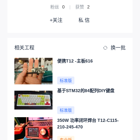
粉丝
0
|
获赞
2
+关注
私 信
相关工程
换一批
便携T12 -主板616
标准版
基于STM32的84配列DIY键盘
标准版
350W 功率闭环焊台 T12-C115-
210-245-470
专业版