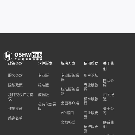
政策条款
软件版本
解决方案
使用帮助
关于我
们
服务条款
专业版
专业版编辑
用户论坛
器
团队介
隐私政策
标准版
专业版教
绍
标准版编辑
程
器
项目授权许可协
教育版
相关报
议
标准版教
道
桌面客户端
程
私有化部署
作出贡献
版
关于公
API接口
专业版更
司
新
感谢名单
文档格式
联系我
标准版更
们
新