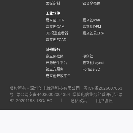
面板定制
铝合金壳体
工业软件
嘉立创EDA
嘉立创Ican
嘉立创CAM
嘉立创DFM
3D模型查看器
嘉立创云ERP
嘉立创ECAD
其他服务
嘉立创社区
硬创社
开源硬件平台
嘉立创Layout
第三方服务
Forface 3D
嘉立创开放平台
版权所有 - 深圳创电优选科技有限公司
粤ICP备2026007863
号
粤公网安备44030002004384
增值电信业务经营许可证粤
B2-20201198
ISO/IEC
隐私政策
用户协议