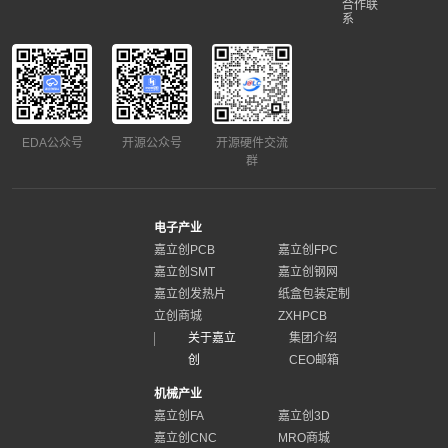
合作联
系
EDA公众号
开源公众号
开源硬件交流
群
电子产业
嘉立创PCB
嘉立创FPC
嘉立创SMT
嘉立创钢网
嘉立创发热片
纸盒包装定制
立创商城
ZXHPCB
关于嘉立
集团介绍
创
CEO邮箱
机械产业
嘉立创FA
嘉立创3D
嘉立创CNC
MRO商城