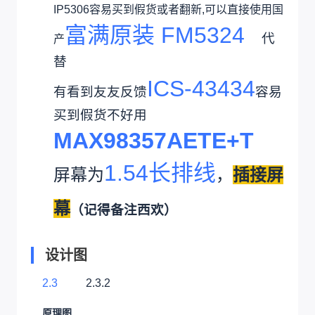
IP5306容易买到假货或者翻新,可以直接使用国
富满原装 FM5324
代
产
替
ICS-43434
有看到友友反馈
容易
买到假货不好用
MAX98357AETE+T
1.54长排线
屏幕为
，
插接屏
幕
（记得备注西欢）
设计图
2.3
2.3.2
原理图