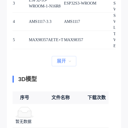
ESP32-S3-
3
ESP32S3-WROOM
SMD_ES
WROOM-1-N16R8
WROOM
SOT-89-
4
AMS1117-3.3
AMS1117
W2.5-P1
LS4.1-B
TQFN-1
5
MAX98357AETE+T
MAX98357
W3.0-P0
EP1.1
展开
3D模型
序号
文件名称
下载次数
暂无数据