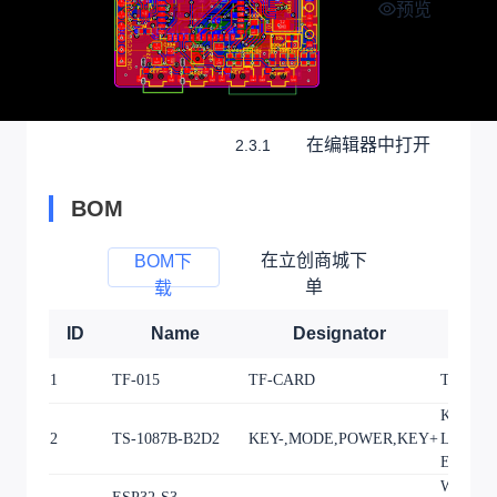
预览
在编辑器中打开
2.3.1
BOM
在立创商城下
BOM下
单
载
ID
Name
Designator
Foot
1
TF-015
TF-CARD
TF-SMD
KEY-SM
2
TS-1087B-B2D2
KEY-,MODE,POWER,KEY+
L7.8-W2
EH
WIREL