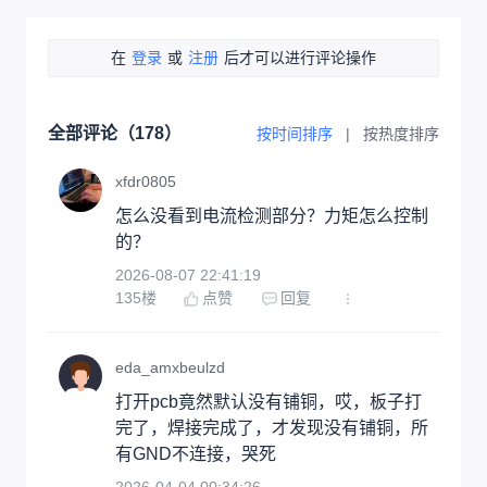
在
登录
或
注册
后才可以进行评论操作
全部评论（
178
）
按时间排序
|
按热度排序
xfdr0805
怎么没看到电流检测部分？力矩怎么控制
的？
2026-08-07 22:41:19
135
楼
点赞
回复
eda_amxbeulzd
打开pcb竟然默认没有铺铜，哎，板子打
完了，焊接完成了，才发现没有铺铜，所
有GND不连接，哭死