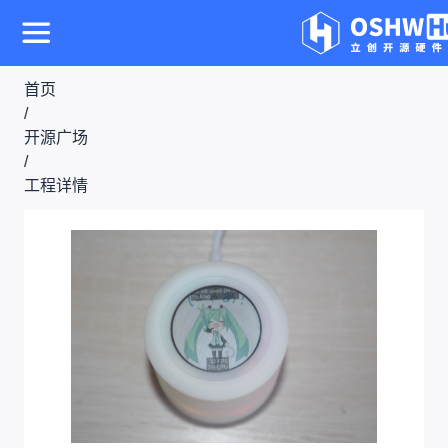
首页
/
开源广场
/
工程详情