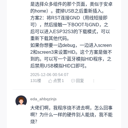
是选择众多组件的那个页面，类似于安卓
的home）。拔掉USB之后重新插入。

方案2：将RST连接GND（用线短接即
可），然后接触一下BOOT与GND，之
后可以进入ESP32S3的下载模式，可以
重新下载其他代码。

如果你想要一边debug，一边进入screen
2和screen3来设置HID。这个方案是做不
到的。可以写一个蓝牙模拟HID程序，之
后禁用USB模拟HID口即可。
2025-12-06 00:54:07
131
楼
点赞
1
回复
eda_ahbqzinjs
大佬们啊，我程序烧不进去啊，怎么回事
啊？为什么一样的硬件别人能烧，我不能
烧？