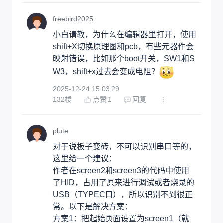
freebird2025
小白请教，为什么在编辑器里打开，使用
shift+X切换原理图和pcb，有些元器件会
映射错误，比如那个boot开关，SW1和S
W3，shift+x过去会变成电阻？
2025-12-24 15:03:29
132
楼
点赞
1
回复
plute
对于说板子变砖，不可以识别串口等的，
这里给一个建议：

作者在screen2和screen3的代码中使用
了HID，占用了原来进行调试或者烧录的
USB（TYPEC口），所以识别不到很正
常。以下是解决方案：

方案1：把起始页面设置为screen1（就