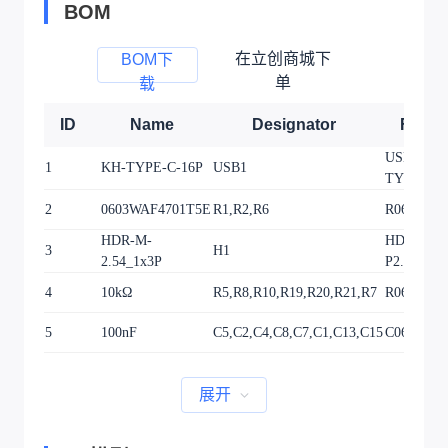
BOM
在立创商城下
BOM下
单
载
ID
Name
Designator
Footpr
USB-C-S
1
KH-TYPE-C-16P
USB1
TYPE-C-1
2
0603WAF4701T5E
R1,R2,R6
R0603
HDR-M-
HDR-TH_
3
H1
2.54_1x3P
P2.54-V-
4
10kΩ
R5,R8,R10,R19,R20,R21,R7
R0603
5
100nF
C5,C2,C4,C8,C7,C1,C13,C15
C0603
展开