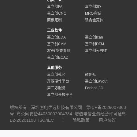
机械产业
嘉立创FA
嘉立创3D
嘉立创CNC
MRO商城
面板定制
铝合金壳体
工业软件
嘉立创EDA
嘉立创Ican
嘉立创CAM
嘉立创DFM
3D模型查看器
嘉立创云ERP
嘉立创ECAD
其他服务
嘉立创社区
硬创社
开源硬件平台
嘉立创Layout
第三方服务
Forface 3D
嘉立创开放平台
版权所有 - 深圳创电优选科技有限公司
粤ICP备2026007863
号
粤公网安备44030002004384
增值电信业务经营许可证粤
B2-20201198
ISO/IEC
隐私政策
用户协议