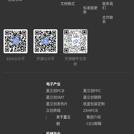
文档格式
联系我
标准版更
们
新
合作联
系
EDA公众号
开源公众号
开源硬件交流
群
电子产业
嘉立创PCB
嘉立创FPC
嘉立创SMT
嘉立创钢网
嘉立创发热片
纸盒包装定制
立创商城
ZXHPCB
关于嘉立
集团介绍
创
CEO邮箱