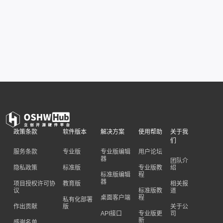
政策条款
软件版本
解决方案
使用帮助
关于我
们
服务条款
专业版
专业版编辑
用户论坛
器
团队介
隐私政策
标准版
专业版教
绍
标准版编辑
程
器
项目授权许可协
教育版
相关报
议
标准版教
道
桌面客户端
程
私有化部署
作出贡献
版
关于公
API接口
专业版更
司
新
感谢名单