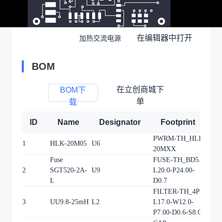
在编辑器中打开
加热交流电源
BOM
在立创商城下
BOM下
单
载
ID
Name
Designator
Footprint
Q
PWRM-TH_HLK-
1
HLK-20M05
U6
1
20MXX
Fuse
FUSE-TH_BD5.2-
2
SGT520-2A-
U9
L20.0-P24.00-
1
L
D0.7
FILTER-TH_4P-
3
UU9.8-25mH
L2
L17.0-W12.0-
1
P7.00-D0.6-S8.00