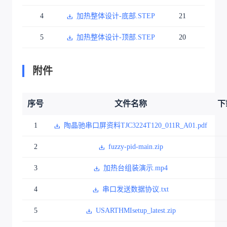
4
加热整体设计-底部.STEP
21
5
加热整体设计-顶部.STEP
20
附件
序号
文件名称
下
1
陶晶驰串口屏资料TJC3224T120_011R_A01.pdf
2
fuzzy-pid-main.zip
3
加热台组装演示.mp4
4
串口发送数据协议.txt
5
USARTHMIsetup_latest.zip