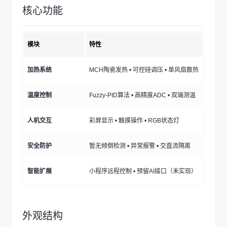
核心功能
模块
特性
加热系统
MCH陶瓷发热 • 可控硅调压 • 单风扇散热
温度控制
Fuzzy-PID算法 • 高精度ADC • 双端测温
人机交互
彩屏显示 • 触摸操作 • RGB状态灯
安全防护
暂无倾倒检测 • 异常报警 • 交直流隔离
智能扩展
小程序远程控制 • 预留AI接口（未实现）
外观结构