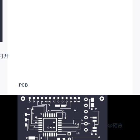
打开
PCB
预览