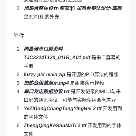
加热台整体设计-底部
和
加热台整体设计-底部
是3D打印的外壳
附件
陶晶驰串口屏资料
TJC3224T120_011R_A01.pdf
是串口屏幕的
手册
fuzzy-pid-main.zip
是开源的PID算法的程序
加热台组装演示.mp4
是组装演示视频
串口发送数据协议.txt
是开发记录的MCU与串
口屏的通讯协议，可能与实际使用会有差异
YeZiGongChangTangYingHei-2.ttf
开发用到
的字体文件
ZhengQingKeShuMaTi-2.ttf
开发用到的字体
文件