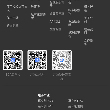
标准版编辑
程
器
项目授权许可协
教育版
相关报
议
标准版教
道
桌面客户端
程
私有化部署
作出贡献
版
关于公
API接口
专业版更
司
新
感谢名单
文档格式
联系我
标准版更
们
新
合作联
系
EDA公众号
开源公众号
开源硬件交流
群
电子产业
嘉立创PCB
嘉立创FPC
嘉立创SMT
嘉立创钢网