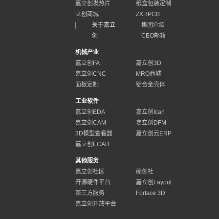
嘉立创发热片
纸盒包装定制
立创商城
ZXHPCB
关于嘉立
集团介绍
创
CEO邮箱
机械产业
嘉立创FA
嘉立创3D
嘉立创CNC
MRO商城
面板定制
铝合金壳体
工业软件
嘉立创EDA
嘉立创Ican
嘉立创CAM
嘉立创DFM
3D模型查看器
嘉立创云ERP
嘉立创ECAD
其他服务
嘉立创社区
硬创社
开源硬件平台
嘉立创Layout
第三方服务
Forface 3D
嘉立创开放平台