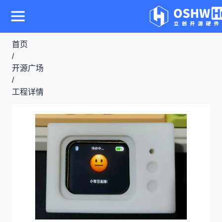
首页
/
开源广场
/
工程详情