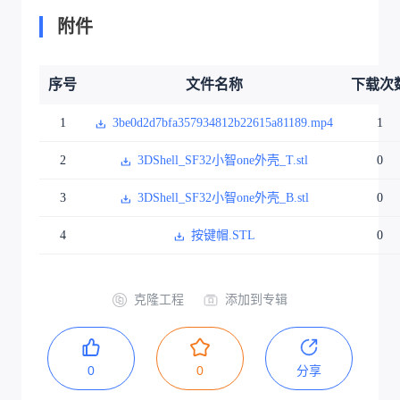
附件
序号
文件名称
下载次
1
3be0d2d7bfa357934812b22615a81189.mp4
1
2
3DShell_SF32小智one外壳_T.stl
0
3
3DShell_SF32小智one外壳_B.stl
0
4
按键帽.STL
0
克隆工程
添加到专辑
0
0
分享