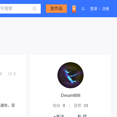
发作品
登录
注册
2
2
Dream888
.0通信，双
粉丝
8
|
获赞
23
+关注
私 信