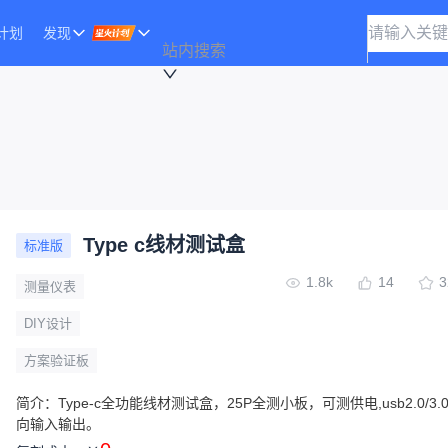
计划
发现
站内搜索
Type c线材测试盒
标准版
1.8k
14
3
测量仪表
DIY设计
方案验证板
简介：
Type-c全功能线材测试盒，25P全测小板，可测供电,usb2.0/3
向输入输出。