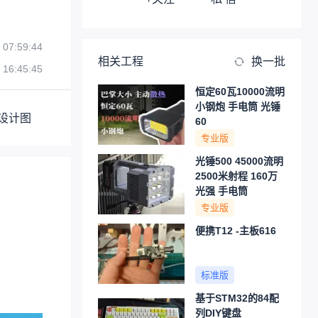
 07:59:44
相关工程
换一批
 16:45:45
恒定60瓦10000流明
小钢炮 手电筒 光锤
设计图
60
专业版
光锤500 45000流明
2500米射程 160万
光强 手电筒
专业版
便携T12 -主板616
标准版
基于STM32的84配
列DIY键盘