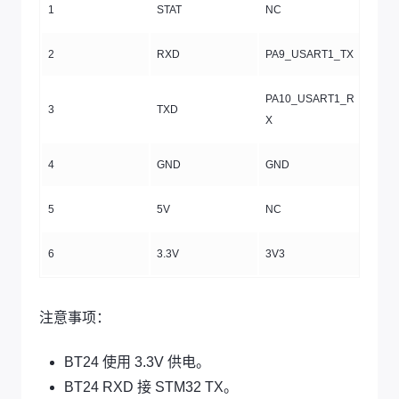
1
STAT
NC
2
RXD
PA9_USART1_TX
PA10_USART1_R
3
TXD
X
4
GND
GND
5
5V
NC
6
3.3V
3V3
注意事项：
BT24 使用 3.3V 供电。
BT24 RXD 接 STM32 TX。