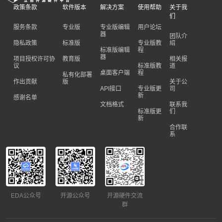
政策条款
软件版本
解决方案
使用帮助
关于我
们
服务条款
专业版
专业版编辑
用户论坛
器
团队介
隐私政策
标准版
专业版教
绍
标准版编辑
程
器
项目授权许可协
教育版
相关报
议
标准版教
道
桌面客户端
程
私有化部署
作出贡献
版
关于公
API接口
专业版更
司
新
感谢名单
文档格式
联系我
标准版更
们
新
合作联
系
EDA公众号
开源公众号
开源硬件交流
群