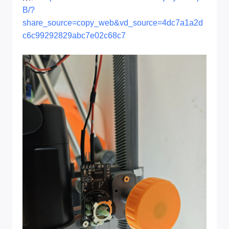
B/?
share_source=copy_web&vd_source=4dc7a1a2d
c6c99292829abc7e02c68c7