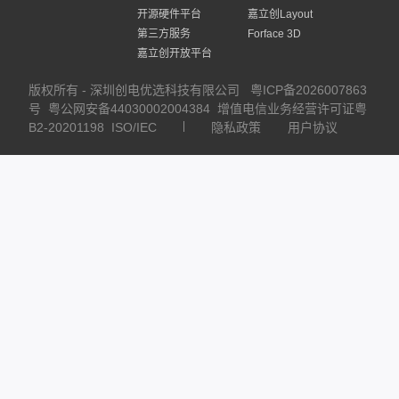
开源硬件平台
嘉立创Layout
第三方服务
Forface 3D
嘉立创开放平台
版权所有 - 深圳创电优选科技有限公司
粤ICP备2026007863
号
粤公网安备44030002004384
增值电信业务经营许可证粤
B2-20201198
ISO/IEC
隐私政策
用户协议