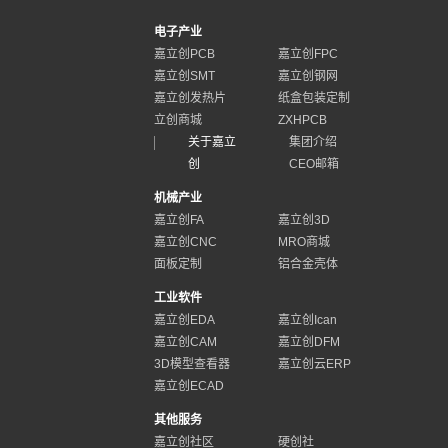
电子产业
嘉立创PCB
嘉立创FPC
嘉立创SMT
嘉立创钢网
嘉立创发热片
纸盒包装定制
立创商城
ZXHPCB
关于嘉立
集团介绍
创
CEO邮箱
机械产业
嘉立创FA
嘉立创3D
嘉立创CNC
MRO商城
面板定制
铝合金壳体
工业软件
嘉立创EDA
嘉立创Ican
嘉立创CAM
嘉立创DFM
3D模型查看器
嘉立创云ERP
嘉立创ECAD
其他服务
嘉立创社区
硬创社