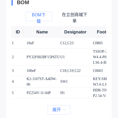
BOM
在立创商城下
BOM下
单
载
ID
Name
Designator
Footprint
1
10uF
C12,C23
C0805
TSSOP-20_L6.5
2
PY32F002BF15P6TU
U1
W4.4-P0.65-
LS6.4-BL
3
100nF
C18,C19,C22
C0603
K2-1107ST-A4DW-
KEY-SMD_L6.2
4
SW1
06
W3.6-LS8.0
HDR-TH_4P-
5
PZ254V-11-04P
H1
P2.54-V-M
展开