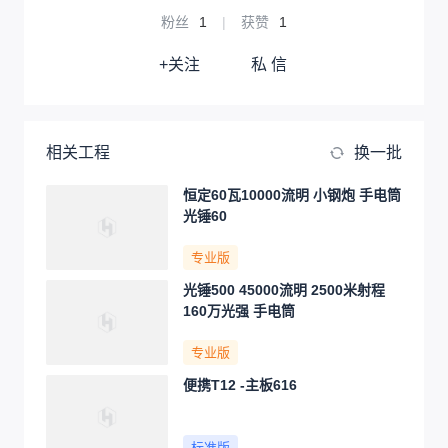
粉丝
1
|
获赞
1
+关注
私 信
相关工程
换一批
恒定60瓦10000流明 小钢炮 手电筒
光锤60
专业版
光锤500 45000流明 2500米射程
160万光强 手电筒
专业版
便携T12 -主板616
标准版