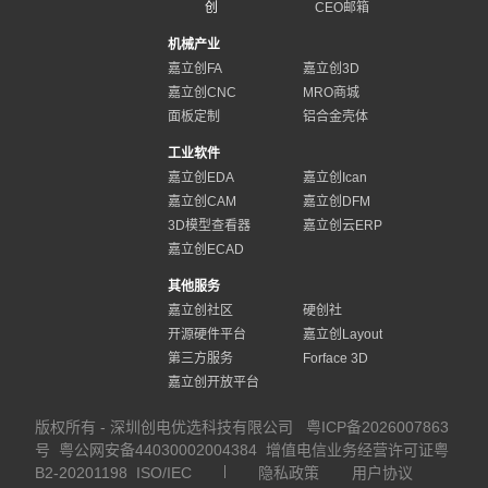
创
CEO邮箱
机械产业
嘉立创FA
嘉立创3D
嘉立创CNC
MRO商城
面板定制
铝合金壳体
工业软件
嘉立创EDA
嘉立创Ican
嘉立创CAM
嘉立创DFM
3D模型查看器
嘉立创云ERP
嘉立创ECAD
其他服务
嘉立创社区
硬创社
开源硬件平台
嘉立创Layout
第三方服务
Forface 3D
嘉立创开放平台
版权所有 - 深圳创电优选科技有限公司
粤ICP备2026007863
号
粤公网安备44030002004384
增值电信业务经营许可证粤
B2-20201198
ISO/IEC
隐私政策
用户协议