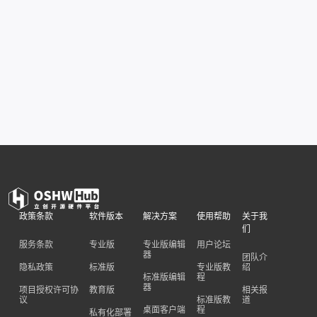
政策条款
软件版本
解决方案
使用帮助
关于我
们
服务条款
专业版
专业版编辑
用户论坛
器
团队介
隐私政策
标准版
专业版教
绍
标准版编辑
程
器
项目授权许可协
教育版
相关报
议
标准版教
道
桌面客户端
程
私有化部署