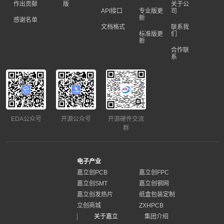
作出贡献
版
关于公
API接口
专业版更
司
新
感谢名单
文档格式
联系我
标准版更
们
新
合作联
系
EDA公众号
开源公众号
开源硬件交流
群
电子产业
嘉立创PCB
嘉立创FPC
嘉立创SMT
嘉立创钢网
嘉立创发热片
纸盒包装定制
立创商城
ZXHPCB
关于嘉立
集团介绍