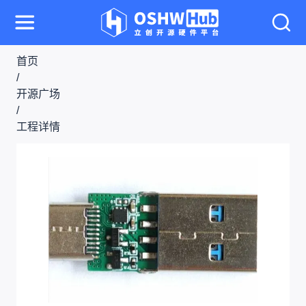
首页
/
开源广场
/
工程详情