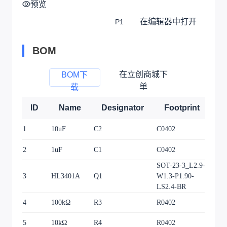
预览
在编辑器中打开
P1
BOM
在立创商城下
BOM下
单
载
ID
Name
Designator
Footprint
Q
1
10uF
C2
C0402
1
2
1uF
C1
C0402
1
SOT-23-3_L2.9-
3
HL3401A
Q1
W1.3-P1.90-
1
LS2.4-BR
4
100kΩ
R3
R0402
1
5
10kΩ
R4
R0402
1