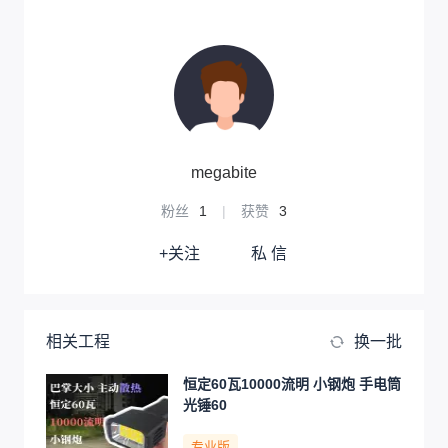
megabite
粉丝
1
|
获赞
3
+关注
私 信
相关工程
换一批
恒定60瓦10000流明 小钢炮 手电筒
光锤60
专业版