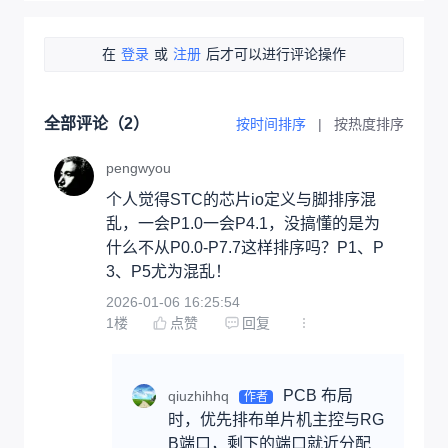
在
登录
或
注册
后才可以进行评论操作
全部评论（
2
）
按时间排序
|
按热度排序
pengwyou
个人觉得STC的芯片io定义与脚排序混
乱，一会P1.0一会P4.1，没搞懂的是为
什么不从P0.0-P7.7这样排序吗？P1、P
3、P5尤为混乱！
2026-01-06 16:25:54
1
楼
点赞
回复
PCB 布局
qiuzhihhq
作者
时，优先排布单片机主控与RG
B端口，剩下的端口就近分配