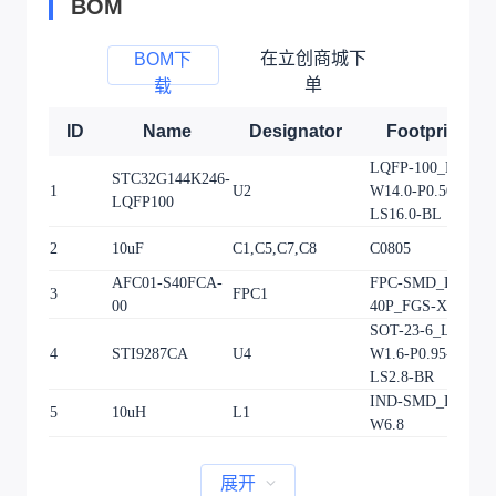
BOM
在立创商城下
BOM下
单
载
ID
Name
Designator
Footprint
LQFP-100_L14.0-
STC32G144K246-
1
U2
W14.0-P0.50-
LQFP100
LS16.0-BL
2
10uF
C1,C5,C7,C8
C0805
AFC01-S40FCA-
FPC-SMD_P0.50-
3
FPC1
00
40P_FGS-XJ-H2.0
SOT-23-6_L2.9-
4
STI9287CA
U4
W1.6-P0.95-
LS2.8-BR
IND-SMD_L7.3-
5
10uH
L1
W6.8
展开