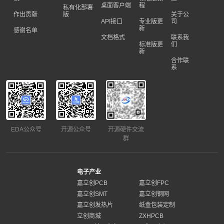
桌面客户端
程
私有化部署
作出贡献
版
关于公
API接口
专业版更
司
新
感谢名单
文档格式
联系我
标准版更
们
新
合作联
系
EDA公众号
开源公众号
开源硬件交流
群
电子产业
嘉立创PCB
嘉立创FPC
嘉立创SMT
嘉立创钢网
嘉立创发热片
纸盒包装定制
立创商城
ZXHPCB