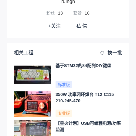
ruingh
粉丝
13
|
获赞
16
+关注
私 信
相关工程
换一批
基于STM32的84配列DIY键盘
标准版
350W 功率闭环焊台 T12-C115-
210-245-470
专业版
【星火计划】USB可编程电源/功率
监测