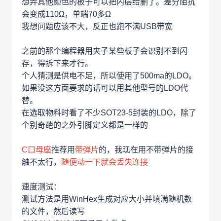
想弄其他颜色的板子可以把内层给删了。差分阻抗
会变成110Ω，单端70多Ω
我想问题应该不大，反正也跑不满USB带宽
之前的那个编程器用夹子某些板子会识别不到闪
存，得拆下来才行。
个人猜测是供电不足，所以使用了500ma的LDO。
如果没这方面要求的话可以用其他型号的LDO代
替。
在选取物料时看了不少SOT23-5封装的LDO，除了
个别奇葩的之外引脚定义都是一样的
C口母座
推荐用
带弹片
的，我现在用不带弹片的接
触不太行，
随便动一下就会丢失连接
速度测试：
测试方法是用WinHex生成对应大小并填满随机数
的文件，然后读写