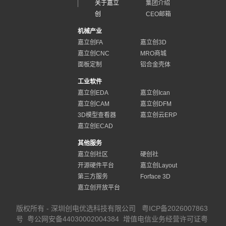
关于嘉立
集团介绍
创
CEO邮箱
机械产业
嘉立创FA
嘉立创3D
嘉立创CNC
MRO商城
面板定制
铝合金壳体
工业软件
嘉立创EDA
嘉立创Ican
嘉立创CAM
嘉立创DFM
3D模型查看器
嘉立创云ERP
嘉立创ECAD
其他服务
嘉立创社区
硬创社
开源硬件平台
嘉立创Layout
第三方服务
Forface 3D
嘉立创开放平台
版权所有 - 深圳创电优选科技有限公司
粤ICP备2026007863
号
粤公网安备44030002004384
增值电信业务经营许可证粤